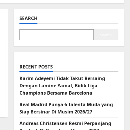
SEARCH
Search
RECENT POSTS
Karim Adeyemi Tidak Takut Bersaing
Dengan Lamine Yamal, Bidik Liga
Champions Bersama Barcelona
Real Madrid Punya 6 Talenta Muda yang
Siap Bersinar Di Musim 2026/27
Andreas Christensen Resmi Perpanjang