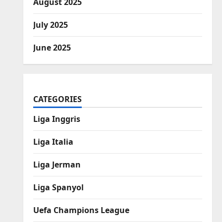
August 2025
July 2025
June 2025
CATEGORIES
Liga Inggris
Liga Italia
Liga Jerman
Liga Spanyol
Uefa Champions League