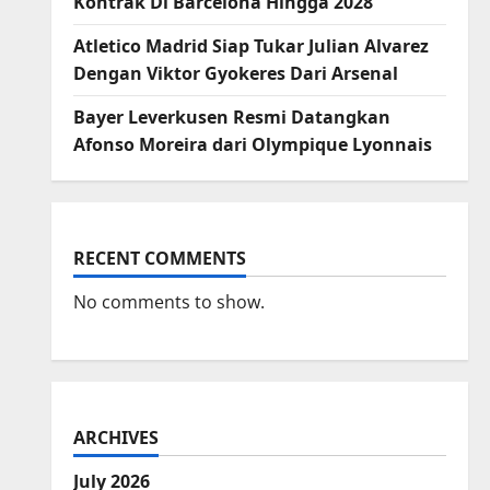
Kontrak Di Barcelona Hingga 2028
Atletico Madrid Siap Tukar Julian Alvarez
Dengan Viktor Gyokeres Dari Arsenal
Bayer Leverkusen Resmi Datangkan
Afonso Moreira dari Olympique Lyonnais
RECENT COMMENTS
No comments to show.
ARCHIVES
July 2026