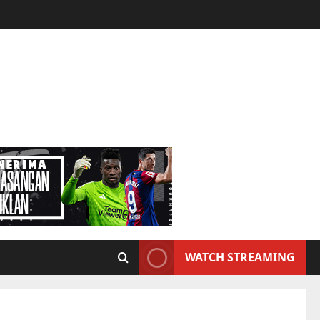
WATCH STREAMING