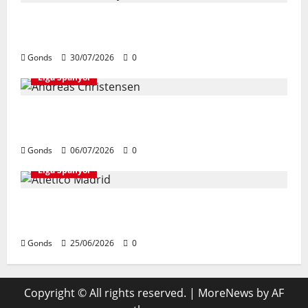
Real Madrid Punya 6 Talenta Muda yang
Siap Bersinar Di Musim 2026/27
Gonds
30/07/2026
0
Liga Spanyol
Andreas Christensen Resmi Perpanjang
Kontrak Di Barcelona Hingga 2028
Gonds
06/07/2026
0
Liga Spanyol
Atletico Madrid Siap Tukar Julian Alvarez
Dengan Viktor Gyokeres Dari Arsenal
Gonds
25/06/2026
0
Copyright © All rights reserved.
|
MoreNews
by AF