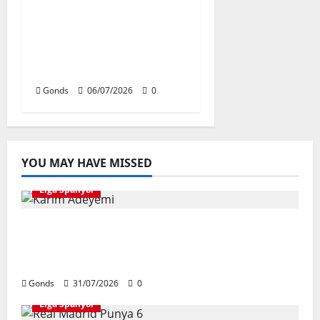
Andreas Christensen
Resmi Perpanjang
Kontrak Di Barcelona
Hingga 2028
Gonds
06/07/2026
0
YOU MAY HAVE MISSED
Liga Spanyol
Karim Adeyemi Tidak Takut Bersaing
Dengan Lamine Yamal, Bidik Liga
Champions Bersama Barcelona
Gonds
31/07/2026
0
Liga Spanyol