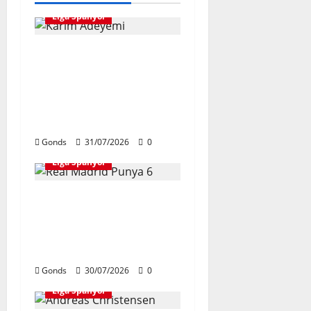
Liga Spanyol
Karim Adeyemi Tidak
Takut Bersaing
Dengan Lamine Yamal,
Bidik Liga Champions
Bersama Barcelona
Gonds
31/07/2026
0
Liga Spanyol
Real Madrid Punya 6
Talenta Muda yang
Siap Bersinar Di Musim
2026/27
Gonds
30/07/2026
0
Liga Spanyol