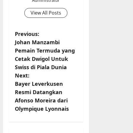
Administrator
View All Posts
P
Previous:
Johan Manzambi
o
Pemain Termuda yang
s
Cetak Dwigol Untuk
Swiss di Piala Dunia
t
Next:
n
Bayer Leverkusen
Resmi Datangkan
a
Afonso Moreira dari
v
Olympique Lyonnais
i