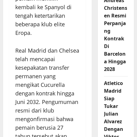
Andreas
kembali ke Spanyol di
Christens
tengah ketertarikan
en Resmi
Perpanja
beberapa klub elite
ng
Eropa.
Kontrak
Di
Real Madrid dan Chelsea
Barcelon
telah mencapai
a Hingga
kesepakatan transfer
2028
permanen yang
Atletico
mengikat Cucurella
Madrid
dengan kontrak hingga
Siap
Juni 2032. Pengumuman
Tukar
resmi dari klub
Julian
mengonfirmasi bahwa
Alvarez
pemain berusia 27
Dengan
tahun tersebut akan
Viktor