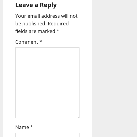
g
Leave a Reply
a
Your email address will not
be published.
Required
t
fields are marked
*
i
Comment
*
o
n
Name
*