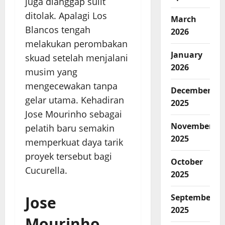
juga dianggap sulit
ditolak. Apalagi Los
March
Blancos tengah
2026
melakukan perombakan
January
skuad setelah menjalani
2026
musim yang
mengecewakan tanpa
December
gelar utama. Kehadiran
2025
Jose Mourinho sebagai
November
pelatih baru semakin
2025
memperkuat daya tarik
proyek tersebut bagi
October
Cucurella.
2025
September
Jose
2025
Mourinho