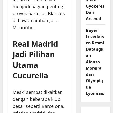
menjadi bagian penting
Gyokeres
Dari
proyek baru Los Blancos
Arsenal
di bawah arahan Jose
Mourinho.
Bayer
Leverkus
Real Madrid
en Resmi
Datangk
Jadi Pilihan
an
Afonso
Utama
Moreira
Cucurella
dari
Olympiq
ue
Meski sempat dikaitkan
Lyonnais
dengan beberapa klub
besar seperti Barcelona,