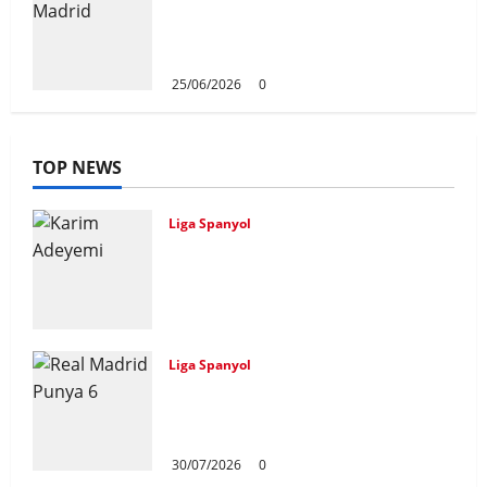
Atletico Madrid Siap Tukar Julian
Alvarez Dengan Viktor Gyokeres
Dari Arsenal
25/06/2026
0
TOP NEWS
Liga Spanyol
Karim Adeyemi Tidak Takut
Bersaing Dengan Lamine Yamal,
Bidik Liga Champions Bersama
Barcelona
31/07/2026
0
Liga Spanyol
Real Madrid Punya 6 Talenta
Muda yang Siap Bersinar Di
Musim 2026/27
30/07/2026
0