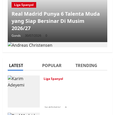
Liga Spanyol
Real Madrid Punya 6 Talenta Muda
yang Siap Bersinar Di Musim
2026/27
Gonds
30/07/2026
0
LATEST
POPULAR
TRENDING
Liga Spanyol
Liga Spanyol
Andreas Christensen Resmi
Karim Adeyemi Tidak Takut
Perpanjang Kontrak Di Barcelona
Bersaing Dengan Lamine
Yamal, Bidik Liga Champions
Hingga 2028
Bersama Barcelona
Gonds
06/07/2026
0
31/07/2026
0