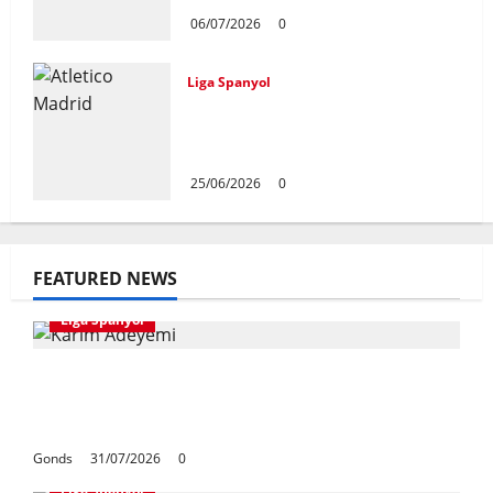
06/07/2026
0
Liga Spanyol
Atletico Madrid Siap Tukar
Julian Alvarez Dengan Viktor
Gyokeres Dari Arsenal
25/06/2026
0
FEATURED NEWS
Liga Spanyol
Karim Adeyemi Tidak Takut Bersaing
Dengan Lamine Yamal, Bidik Liga
Champions Bersama Barcelona
Gonds
31/07/2026
0
Liga Spanyol