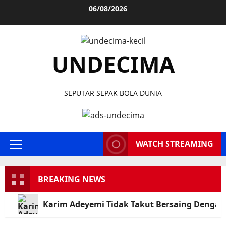
Skip
06/08/2026
to
content
UNDECIMA
SEPUTAR SEPAK BOLA DUNIA
WATCH STREAMING
Primary
Menu
BREAKING NEWS
Karim Adeyemi Tidak Takut Bersaing Dengan