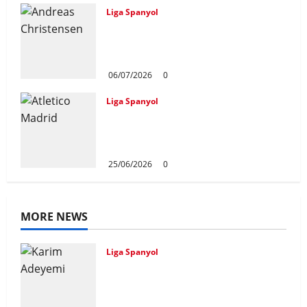
Liga Spanyol
Andreas Christensen Resmi
Perpanjang Kontrak Di
Barcelona Hingga 2028
06/07/2026
0
Liga Spanyol
Atletico Madrid Siap Tukar Julian
Alvarez Dengan Viktor Gyokeres
Dari Arsenal
25/06/2026
0
MORE NEWS
Liga Spanyol
Karim Adeyemi Tidak Takut
Bersaing Dengan Lamine Yamal,
Bidik Liga Champions Bersama