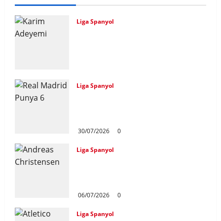
Liga Spanyol
Karim Adeyemi Tidak Takut
Bersaing Dengan Lamine Yamal,
Bidik Liga Champions Bersama
Barcelona
31/07/2026
0
Liga Spanyol
Real Madrid Punya 6 Talenta
Muda yang Siap Bersinar Di
Musim 2026/27
30/07/2026
0
Liga Spanyol
Andreas Christensen Resmi
Perpanjang Kontrak Di
Barcelona Hingga 2028
06/07/2026
0
Liga Spanyol