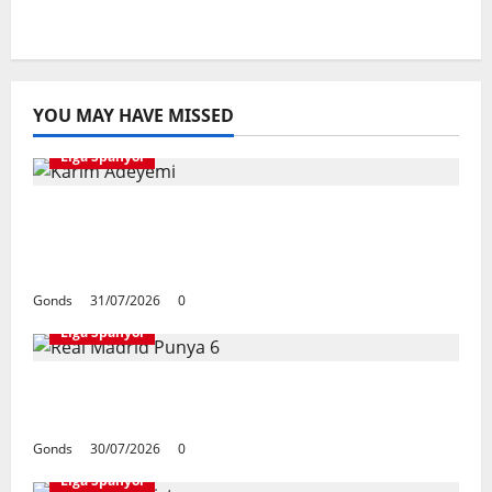
YOU MAY HAVE MISSED
Liga Spanyol
Karim Adeyemi Tidak Takut Bersaing
Dengan Lamine Yamal, Bidik Liga
Champions Bersama Barcelona
Gonds
31/07/2026
0
Liga Spanyol
Real Madrid Punya 6 Talenta Muda yang
Siap Bersinar Di Musim 2026/27
Gonds
30/07/2026
0
Liga Spanyol