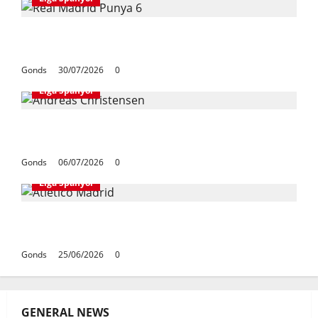
Real Madrid Punya 6 Talenta Muda yang
Siap Bersinar Di Musim 2026/27
Gonds
30/07/2026
0
Liga Spanyol
Andreas Christensen Resmi Perpanjang
Kontrak Di Barcelona Hingga 2028
Gonds
06/07/2026
0
Liga Spanyol
Atletico Madrid Siap Tukar Julian Alvarez
Dengan Viktor Gyokeres Dari Arsenal
Gonds
25/06/2026
0
GENERAL NEWS