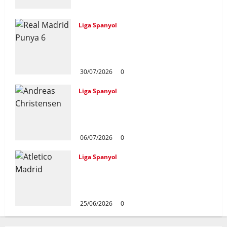
Barcelona
31/07/2026
0
Liga Spanyol
Real Madrid Punya 6 Talenta
Muda yang Siap Bersinar Di
Musim 2026/27
30/07/2026
0
Liga Spanyol
Andreas Christensen Resmi
Perpanjang Kontrak Di
Barcelona Hingga 2028
06/07/2026
0
Liga Spanyol
Atletico Madrid Siap Tukar Julian
Alvarez Dengan Viktor Gyokeres
Dari Arsenal
25/06/2026
0