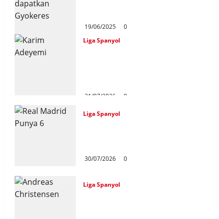
Gyökeres Memudar Setelah
Striker Tolak Tawaran
19/06/2025
0
Liga Spanyol
Karim Adeyemi Tidak Takut
Bersaing Dengan Lamine
Yamal, Bidik Liga Champions
Bersama Barcelona
31/07/2026
0
Liga Spanyol
Real Madrid Punya 6 Talenta
Muda yang Siap Bersinar Di
Musim 2026/27
30/07/2026
0
Liga Spanyol
Andreas Christensen Resmi
Perpanjang Kontrak Di
Barcelona Hingga 2028