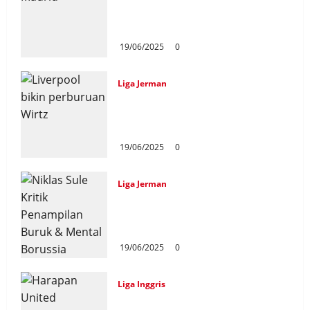
Bek Kiri yang Masuk Plan B
Olympique Lyonnais
Atletico Madrid
neptune
21/06/2026
0
19/06/2025
0
Liga Jerman
Liverpool Bikin Perburuan
Wirtz Tak Seimbang Setelah
Bayern Mundur
19/06/2025
0
Liga Jerman
Niklas Sule Kritik Penampilan
Buruk & Mental Borussia
Dortmund
19/06/2025
0
Liga Inggris
Harapan United dapatkan