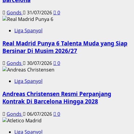
Gonds
31/07/2026
0
Liga Spanyol
Real Madrid Punya 6 Talenta Muda yang Siap
Bersinar Di Musim 2026/27
Gonds
30/07/2026
0
Liga Spanyol
Andreas Christensen Resmi Perpanjang
Kontrak Di Barcelona Hingga 2028
Gonds
06/07/2026
0
Liga Spanyol