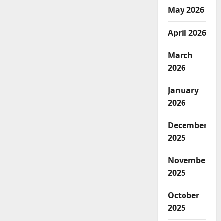
May 2026
April 2026
March
2026
January
2026
December
2025
November
2025
October
2025