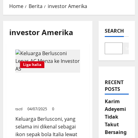
Home
Berita
investor Amerika
investor Amerika
SEARCH
Search
Liga Italia
Keluarga Berlusconi Jual
RECENT
AC Monza ke Investor AS:
POSTS
Awal Baru untuk Klub
yang Ambisius
Karim
Adeyemi
tsctl
04/07/2025
0
Tidak
Keluarga Berlusconi, yang
Takut
selama ini dikenal sebagai
Bersaing
ikon sepak bola Italia lewat