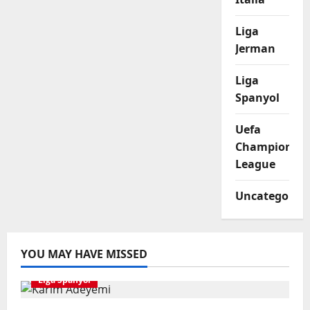
Liga
Jerman
Liga
Spanyol
Uefa
Champions
League
Uncategorize
YOU MAY HAVE MISSED
Liga Spanyol