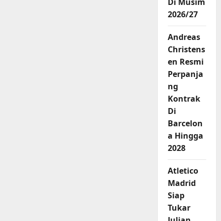
Di Musim
2026/27
Andreas
Christens
en Resmi
Perpanja
ng
Kontrak
Di
Barcelon
a Hingga
2028
Atletico
Madrid
Siap
Tukar
Julian