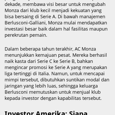
dekade, membawa visi besar untuk mengubah
Monza dari klub kecil menjadi kekuatan yang
bisa bersaing di Serie A. Di bawah manajemen
Berlusconi-Galliani, Monza mulai mendapatkan
investasi besar baik dalam hal fasilitas maupun
perekrutan pemain.
Dalam beberapa tahun terakhir, AC Monza
menunjukkan kemajuan pesat. Mereka berhasil
naik kasta dari Serie C ke Serie B, bahkan
mengincar promosi ke Serie A yang merupakan
liga tertinggi di Italia. Namun, untuk mencapai
mimpi tersebut, dibutuhkan suntikan modal dan
jaringan yang lebih luas, sehingga keluarga
Berlusconi memutuskan untuk menjual klub
kepada investor dengan kapabilitas tersebut.
Investor Amerika: Siapa