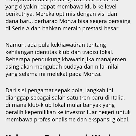
yang diyakini dapat membawa klub ke level
berikutnya. Mereka optimis dengan visi dan
dana baru, berharap Monza bisa segera bersaing
di Serie A dan bahkan meraih prestasi besar.
Namun, ada pula kekhawatiran tentang
kehilangan identitas klub dan tradisi lokal.
Beberapa pendukung khawatir jika manajemen
asing akan mengubah budaya dan nilai-nilai
yang selama ini melekat pada Monza.
Dari sisi pengamat sepak bola, langkah ini
dianggap sebagai salah satu tren baru di Italia,
di mana klub-klub lokal mulai banyak yang
beralih kepemilikan ke investor luar negeri untuk
membawa profesionalisme dan ekspansi global.