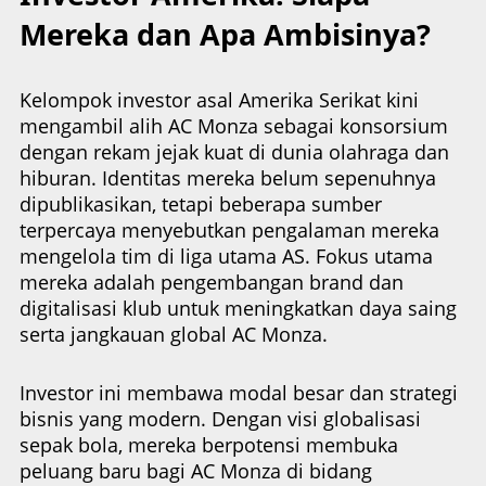
Mereka dan Apa Ambisinya?
Kelompok investor asal Amerika Serikat kini
mengambil alih AC Monza sebagai konsorsium
dengan rekam jejak kuat di dunia olahraga dan
hiburan. Identitas mereka belum sepenuhnya
dipublikasikan, tetapi beberapa sumber
terpercaya menyebutkan pengalaman mereka
mengelola tim di liga utama AS. Fokus utama
mereka adalah pengembangan brand dan
digitalisasi klub untuk meningkatkan daya saing
serta jangkauan global AC Monza.
Investor ini membawa modal besar dan strategi
bisnis yang modern. Dengan visi globalisasi
sepak bola, mereka berpotensi membuka
peluang baru bagi AC Monza di bidang