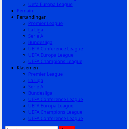
Uefa Europa League
Pemain
Pertandingan
Premier League
La Liga
Serie A
Bundesliga
UEFA Conference League
UEFA Europa League
UEFA Champions League
Klasemen
Premier League
La Liga
Serie A
Bundesliga
UEFA Conference League
UEFA Europa League
UEFA Champions League
UEFA Conference League