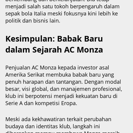
menjadi salah satu tokoh berpengaruh dalam
sepak bola Italia meski fokusnya kini lebih ke
politik dan bisnis lain.
Kesimpulan: Babak Baru
dalam Sejarah AC Monza
Penjualan AC Monza kepada investor asal
Amerika Serikat membuka babak baru yang
penuh harapan dan tantangan. Dengan modal
besar, visi global, dan manajemen profesional,
klub ini berpotensi menjadi kekuatan baru di
Serie A dan kompetisi Eropa.
Meski ada kekhawatiran terkait perubahan
budaya dan identitas klub, langkah ini