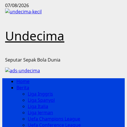
Skip
07/08/2026
to
content
Undecima
Seputar Sepak Bola Dunia
Primary
Home
Menu
Berita
Liga Inggris
Liga Spanyol
Liga Italia
Liga Jerman
Uefa Champions League
Uefa Conference League