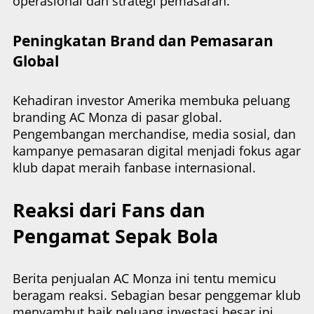
operasional dan strategi pemasaran.
Peningkatan Brand dan Pemasaran
Global
Kehadiran investor Amerika membuka peluang
branding AC Monza di pasar global.
Pengembangan merchandise, media sosial, dan
kampanye pemasaran digital menjadi fokus agar
klub dapat meraih fanbase internasional.
Reaksi dari Fans dan
Pengamat Sepak Bola
Berita penjualan AC Monza ini tentu memicu
beragam reaksi. Sebagian besar penggemar klub
menyambut baik peluang investasi besar ini