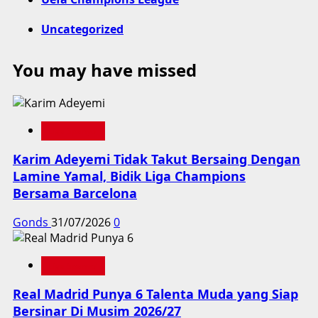
Uncategorized
You may have missed
Liga Spanyol
Karim Adeyemi Tidak Takut Bersaing Dengan
Lamine Yamal, Bidik Liga Champions
Bersama Barcelona
Gonds
31/07/2026
0
Liga Spanyol
Real Madrid Punya 6 Talenta Muda yang Siap
Bersinar Di Musim 2026/27