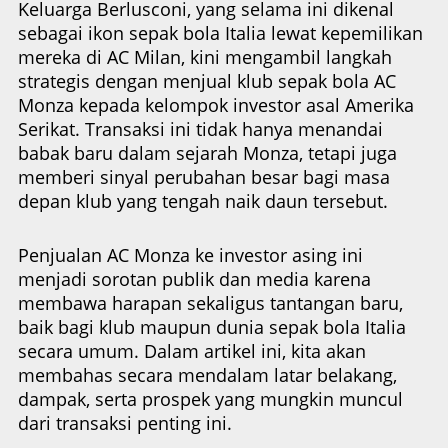
Keluarga Berlusconi, yang selama ini dikenal
sebagai ikon sepak bola Italia lewat kepemilikan
mereka di AC Milan, kini mengambil langkah
strategis dengan menjual klub sepak bola AC
Monza kepada kelompok investor asal Amerika
Serikat. Transaksi ini tidak hanya menandai
babak baru dalam sejarah Monza, tetapi juga
memberi sinyal perubahan besar bagi masa
depan klub yang tengah naik daun tersebut.
Penjualan AC Monza ke investor asing ini
menjadi sorotan publik dan media karena
membawa harapan sekaligus tantangan baru,
baik bagi klub maupun dunia sepak bola Italia
secara umum. Dalam artikel ini, kita akan
membahas secara mendalam latar belakang,
dampak, serta prospek yang mungkin muncul
dari transaksi penting ini.