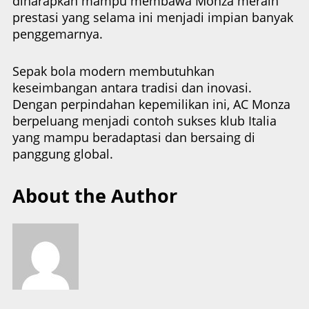
diharapkan mampu membawa Monza meraih
prestasi yang selama ini menjadi impian banyak
penggemarnya.
Sepak bola modern membutuhkan
keseimbangan antara tradisi dan inovasi.
Dengan perpindahan kepemilikan ini, AC Monza
berpeluang menjadi contoh sukses klub Italia
yang mampu beradaptasi dan bersaing di
panggung global.
About the Author