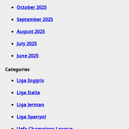
October 2025
September 2025
August 2025
July 2025
June 2025
Categories
Liga Inggris
Liga Italia
Liga Jerman
Liga Spanyol
Uefa Champions League