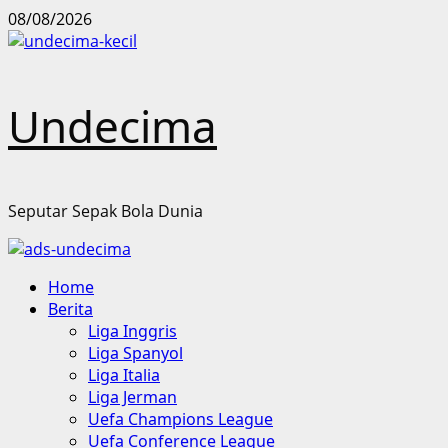
Skip
08/08/2026
to
content
Undecima
Seputar Sepak Bola Dunia
Primary
Home
Menu
Berita
Liga Inggris
Liga Spanyol
Liga Italia
Liga Jerman
Uefa Champions League
Uefa Conference League