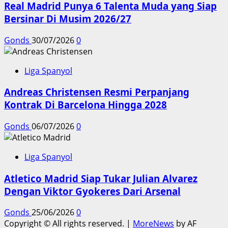
Real Madrid Punya 6 Talenta Muda yang Siap
Bersinar Di Musim 2026/27
Gonds
30/07/2026
0
Liga Spanyol
Andreas Christensen Resmi Perpanjang
Kontrak Di Barcelona Hingga 2028
Gonds
06/07/2026
0
Liga Spanyol
Atletico Madrid Siap Tukar Julian Alvarez
Dengan Viktor Gyokeres Dari Arsenal
Gonds
25/06/2026
0
Copyright © All rights reserved.
|
MoreNews
by AF