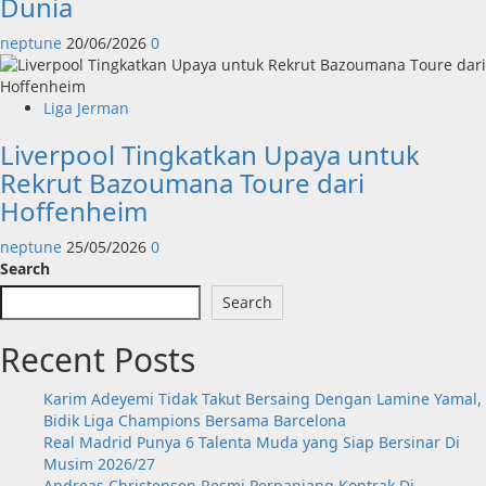
Dunia
neptune
20/06/2026
0
Liga Jerman
Liverpool Tingkatkan Upaya untuk
Rekrut Bazoumana Toure dari
Hoffenheim
neptune
25/05/2026
0
Search
Search
Recent Posts
Karim Adeyemi Tidak Takut Bersaing Dengan Lamine Yamal,
Bidik Liga Champions Bersama Barcelona
Real Madrid Punya 6 Talenta Muda yang Siap Bersinar Di
Musim 2026/27
Andreas Christensen Resmi Perpanjang Kontrak Di