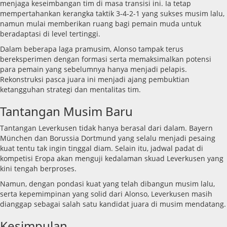
menjaga keseimbangan tim di masa transisi ini. Ia tetap
mempertahankan kerangka taktik 3-4-2-1 yang sukses musim lalu,
namun mulai memberikan ruang bagi pemain muda untuk
beradaptasi di level tertinggi.
Dalam beberapa laga pramusim, Alonso tampak terus
bereksperimen dengan formasi serta memaksimalkan potensi
para pemain yang sebelumnya hanya menjadi pelapis.
Rekonstruksi pasca juara ini menjadi ajang pembuktian
ketangguhan strategi dan mentalitas tim.
Tantangan Musim Baru
Tantangan Leverkusen tidak hanya berasal dari dalam. Bayern
München dan Borussia Dortmund yang selalu menjadi pesaing
kuat tentu tak ingin tinggal diam. Selain itu, jadwal padat di
kompetisi Eropa akan menguji kedalaman skuad Leverkusen yang
kini tengah berproses.
Namun, dengan pondasi kuat yang telah dibangun musim lalu,
serta kepemimpinan yang solid dari Alonso, Leverkusen masih
dianggap sebagai salah satu kandidat juara di musim mendatang.
Kesimpulan