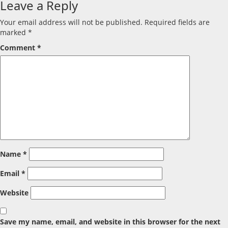
Leave a Reply
Your email address will not be published.
Required fields are
marked
*
Comment
*
Name
*
Email
*
Website
Save my name, email, and website in this browser for the next