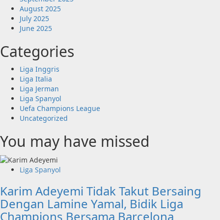
August 2025
July 2025
June 2025
Categories
Liga Inggris
Liga Italia
Liga Jerman
Liga Spanyol
Uefa Champions League
Uncategorized
You may have missed
Liga Spanyol
Karim Adeyemi Tidak Takut Bersaing
Dengan Lamine Yamal, Bidik Liga
Champions Bersama Barcelona