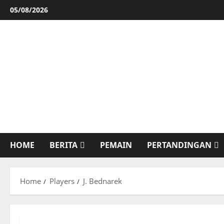
Skip
05/08/2026
to
content
HOME
BERITA
PEMAIN
PERTANDINGAN
Home
Players
J. Bednarek