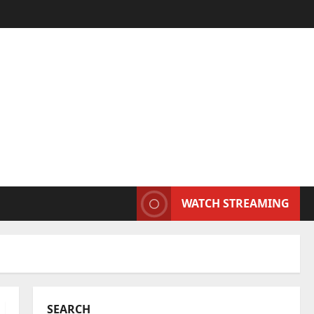
WATCH STREAMING
SEARCH