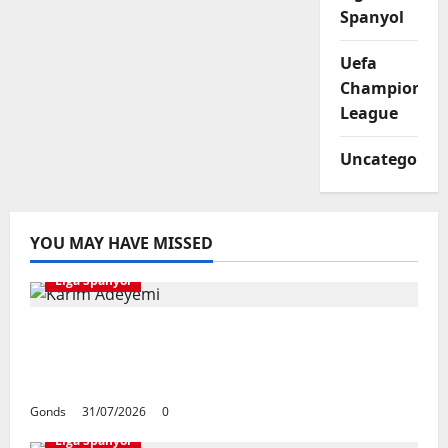
Spanyol
Uefa
Champions
League
Uncategorize
YOU MAY HAVE MISSED
Liga Spanyol
Karim Adeyemi Tidak Takut Bersaing
Dengan Lamine Yamal, Bidik Liga
Champions Bersama Barcelona
Gonds
31/07/2026
0
Liga Spanyol