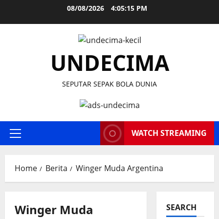
Skip
08/08/2026
4:05:16 PM
to
content
UNDECIMA
SEPUTAR SEPAK BOLA DUNIA
WATCH STREAMING
Primary
Menu
Home
Berita
Winger Muda Argentina
Winger Muda
SEARCH