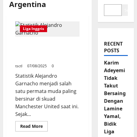
Argentina
Search
Liga Inggris
RECENT
Statistik Alejandro
POSTS
Garnacho Manchester
United
Karim
tsctl
07/08/2025
0
Adeyemi
Statistik Alejandro
Tidak
Garnacho menjadi salah
Takut
satu permata muda paling
Bersaing
bersinar di skuad
Dengan
Manchester United saat ini.
Lamine
Sejak...
Yamal,
Bidik
Read
Read More
more
Liga
about