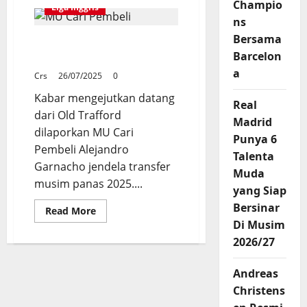
Statistik
Champio
Liga Inggris
Alejandro
ns
Garnacho
Manchester
Bersama
MU Cari Pembeli
United
Barcelon
Alejandro Garnacho
a
Crs
26/07/2025
0
Kabar mengejutkan datang
Real
dari Old Trafford
Madrid
dilaporkan MU Cari
Punya 6
Pembeli Alejandro
Talenta
Garnacho jendela transfer
Muda
musim panas 2025....
yang Siap
Bersinar
Read
Read More
more
Di Musim
about
MU
2026/27
Cari
Pembeli
Alejandro
Andreas
Garnacho
Christens