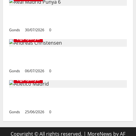
Real Madrid Punya 6 Talenta Muda yang
Siap Bersinar Di Musim 2026/27
Gonds
30/07/2026
0
Liga Spanyol
Andreas Christensen Resmi Perpanjang
Kontrak Di Barcelona Hingga 2028
Gonds
06/07/2026
0
Liga Spanyol
Atletico Madrid Siap Tukar Julian Alvarez
Dengan Viktor Gyokeres Dari Arsenal
Gonds
25/06/2026
0
Copyright © All rights reserved.
|
MoreNews
by AF