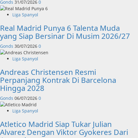
Gonds
31/07/2026
0
Liga Spanyol
Real Madrid Punya 6 Talenta Muda
yang Siap Bersinar Di Musim 2026/27
Gonds
30/07/2026
0
Liga Spanyol
Andreas Christensen Resmi
Perpanjang Kontrak Di Barcelona
Hingga 2028
Gonds
06/07/2026
0
Liga Spanyol
Atletico Madrid Siap Tukar Julian
Alvarez Dengan Viktor Gyokeres Dari