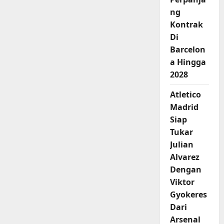
ng
Kontrak
Di
Barcelon
a Hingga
2028
Atletico
Madrid
Siap
Tukar
Julian
Alvarez
Dengan
Viktor
Gyokeres
Dari
Arsenal