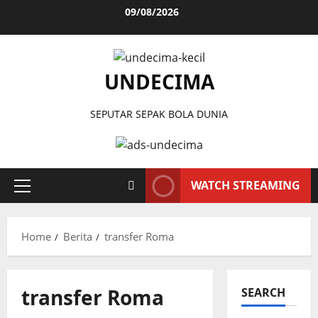
Skip
09/08/2026
to
content
UNDECIMA
SEPUTAR SEPAK BOLA DUNIA
WATCH STREAMING
Primary
Menu
Home
Berita
transfer Roma
transfer Roma
SEARCH