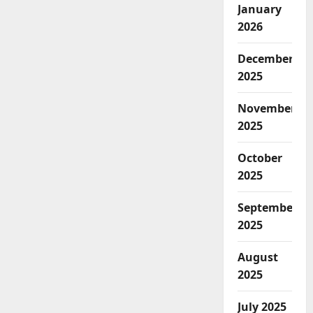
January
2026
December
2025
November
2025
October
2025
September
2025
August
2025
July 2025