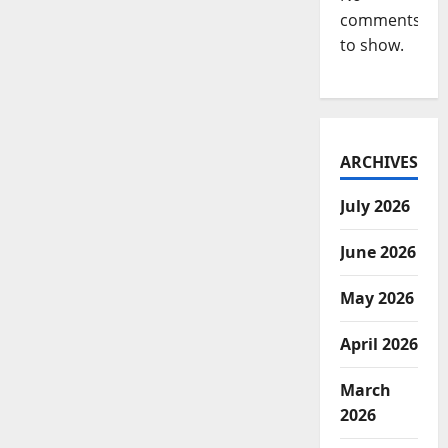
comments
to show.
ARCHIVES
July 2026
June 2026
May 2026
April 2026
March
2026