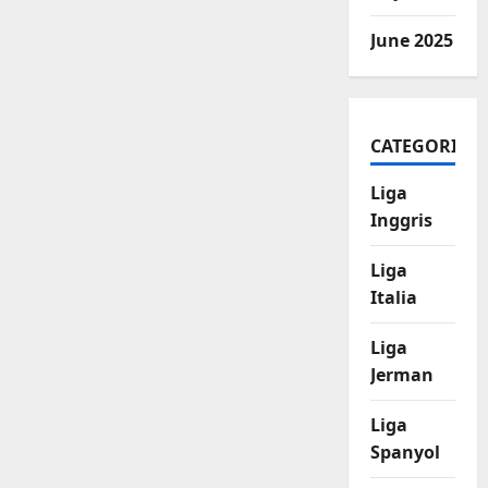
June 2025
CATEGORIES
Liga
Inggris
Liga
Italia
Liga
Jerman
Liga
Spanyol