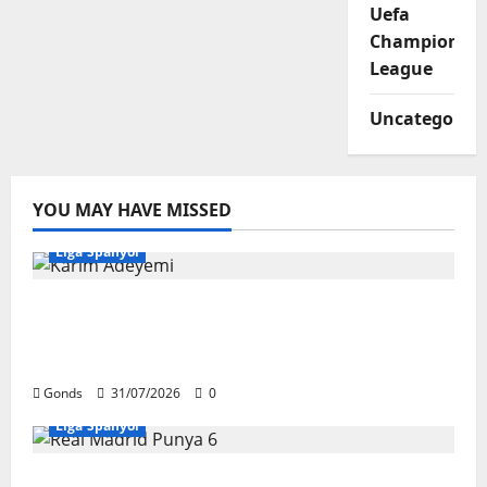
Uefa
Champions
League
Uncategorize
YOU MAY HAVE MISSED
Liga Spanyol
Karim Adeyemi Tidak Takut Bersaing
Dengan Lamine Yamal, Bidik Liga
Champions Bersama Barcelona
Gonds
31/07/2026
0
Liga Spanyol
Real Madrid Punya 6 Talenta Muda yang