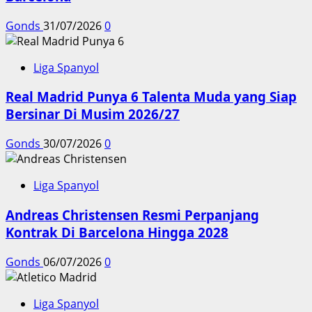
Gonds
31/07/2026
0
Liga Spanyol
Real Madrid Punya 6 Talenta Muda yang Siap
Bersinar Di Musim 2026/27
Gonds
30/07/2026
0
Liga Spanyol
Andreas Christensen Resmi Perpanjang
Kontrak Di Barcelona Hingga 2028
Gonds
06/07/2026
0
Liga Spanyol