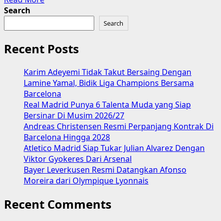
more
Search
about
Search
Hoffenheim
Siapkan
Recent Posts
Restrukturisasi
Kuat
Karim Adeyemi Tidak Takut Bersaing Dengan
Lamine Yamal, Bidik Liga Champions Bersama
Barcelona
Real Madrid Punya 6 Talenta Muda yang Siap
Bersinar Di Musim 2026/27
Andreas Christensen Resmi Perpanjang Kontrak Di
Barcelona Hingga 2028
Atletico Madrid Siap Tukar Julian Alvarez Dengan
Viktor Gyokeres Dari Arsenal
Bayer Leverkusen Resmi Datangkan Afonso
Moreira dari Olympique Lyonnais
Recent Comments