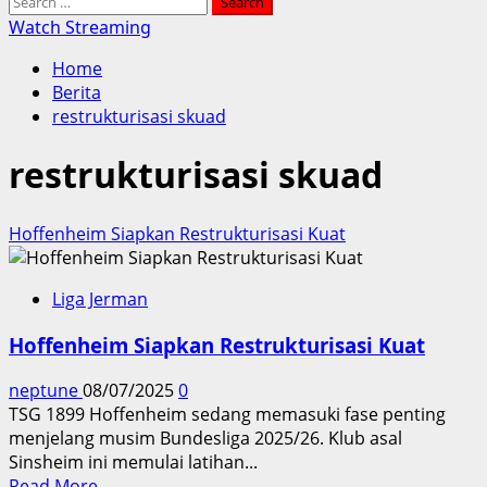
Search
for:
Watch Streaming
Home
Berita
restrukturisasi skuad
restrukturisasi skuad
Hoffenheim Siapkan Restrukturisasi Kuat
Liga Jerman
Hoffenheim Siapkan Restrukturisasi Kuat
neptune
08/07/2025
0
TSG 1899 Hoffenheim sedang memasuki fase penting
menjelang musim Bundesliga 2025/26. Klub asal
Sinsheim ini memulai latihan...
Read
Read More