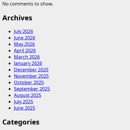
No comments to show.
Archives
July 2026
June 2026
May 2026
April 2026
March 2026
January 2026
December 2025
November 2025
October 2025
September 2025
August 2025
July 2025
June 2025
Categories