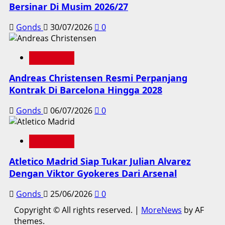
Bersinar Di Musim 2026/27
Gonds
30/07/2026
0
Liga Spanyol
Andreas Christensen Resmi Perpanjang
Kontrak Di Barcelona Hingga 2028
Gonds
06/07/2026
0
Liga Spanyol
Atletico Madrid Siap Tukar Julian Alvarez
Dengan Viktor Gyokeres Dari Arsenal
Gonds
25/06/2026
0
Copyright © All rights reserved.
|
MoreNews
by AF
themes.