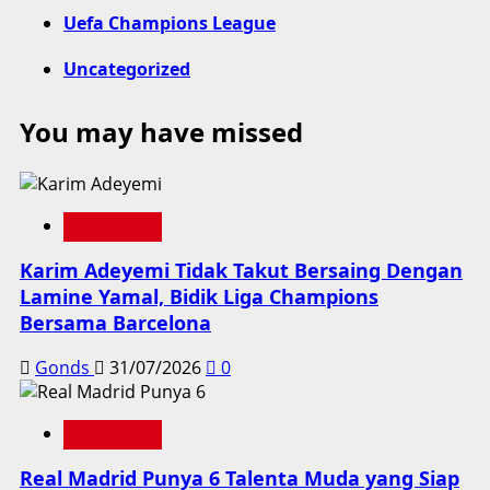
Uefa Champions League
Uncategorized
You may have missed
Liga Spanyol
Karim Adeyemi Tidak Takut Bersaing Dengan
Lamine Yamal, Bidik Liga Champions
Bersama Barcelona
Gonds
31/07/2026
0
Liga Spanyol
Real Madrid Punya 6 Talenta Muda yang Siap