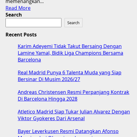
memenangkan...
Read
Read More
more
Search
about
Search
Sevilla
Jadi
Recent Posts
“Raja
Karim Adeyemi Tidak Takut Bersaing Dengan
European
Lamine Yamal, Bidik Liga Champions Bersama
League”
Barcelona
dengan
Rekor
Real Madrid Punya 6 Talenta Muda yang Siap
Tujuh
Bersinar Di Musim 2026/27
Trofi
Europa
Andreas Christensen Resmi Perpanjang Kontrak
League
Di Barcelona Hingga 2028
Atletico Madrid Siap Tukar Julian Alvarez Dengan
Viktor Gyokeres Dari Arsenal
Bayer Leverkusen Resmi Datangkan Afonso