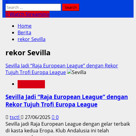
Search
for:
Watch Streaming
Home
Berita
rekor Sevilla
rekor Sevilla
Sevilla Jadi “Raja European League” dengan Rekor
Tujuh Trofi Europa League
Liga Spanyol
Sevilla Jadi “Raja European League” dengan
Rekor Tujuh Trofi Europa League
tsctl
27/06/2025
0
Sevilla jadi Raja European League dengan gelar terbaik
di kasta kedua Eropa. Klub Andalusia ini telah