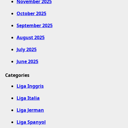
November 2025
October 2025
September 2025
August 2025
July 2025
June 2025
Categories
Liga Inggris
Liga Italia
Liga Jerman
Liga Spanyol