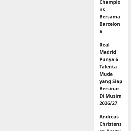
Madrid
Champio
ns
Bersama
Barcelon
a
Real
Madrid
Punya 6
Talenta
Muda
yang Siap
Bersinar
Di Musim
2026/27
Andreas
Christens