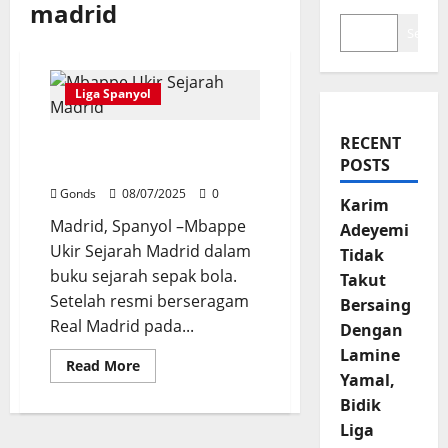
madrid
Search
Liga Spanyol
RECENT
Mbappe Ukir Sejarah
POSTS
Madrid
Gonds
08/07/2025
0
Karim
Madrid, Spanyol –Mbappe
Adeyemi
Ukir Sejarah Madrid dalam
Tidak
buku sejarah sepak bola.
Takut
Setelah resmi berseragam
Bersaing
Real Madrid pada...
Dengan
Lamine
Read
Read More
more
Yamal,
about
Bidik
Mbappe
Ukir
Liga
Sejarah