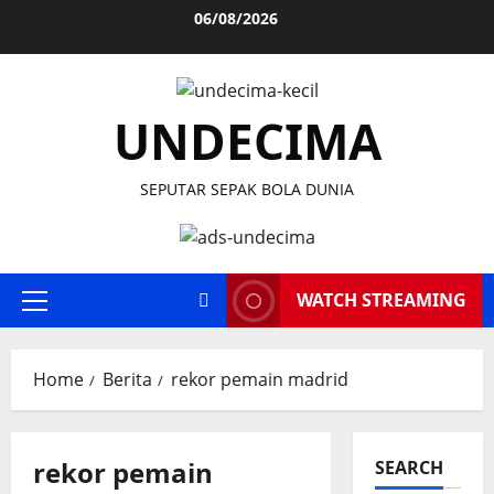
Skip
06/08/2026
to
content
UNDECIMA
SEPUTAR SEPAK BOLA DUNIA
WATCH STREAMING
Primary
Menu
Home
Berita
rekor pemain madrid
rekor pemain
SEARCH