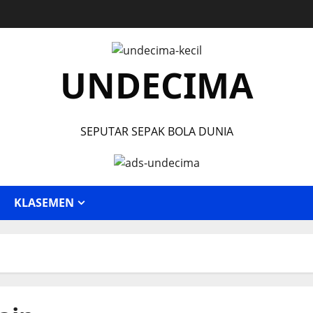
UNDECIMA
SEPUTAR SEPAK BOLA DUNIA
KLASEMEN