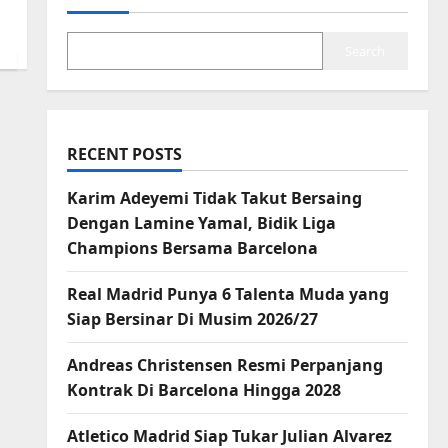
Search
RECENT POSTS
Karim Adeyemi Tidak Takut Bersaing
Dengan Lamine Yamal, Bidik Liga
Champions Bersama Barcelona
Real Madrid Punya 6 Talenta Muda yang
Siap Bersinar Di Musim 2026/27
Andreas Christensen Resmi Perpanjang
Kontrak Di Barcelona Hingga 2028
Atletico Madrid Siap Tukar Julian Alvarez