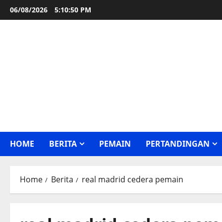
Skip
06/08/2026
5:10:50 PM
to
content
HOME
BERITA
PEMAIN
PERTANDINGAN
Home
Berita
real madrid cedera pemain