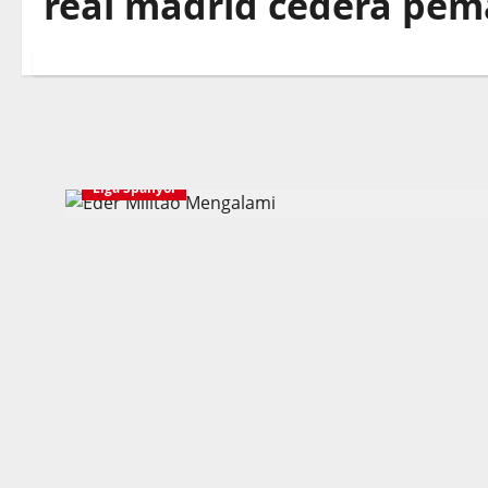
real madrid cedera pem
Liga Spanyol