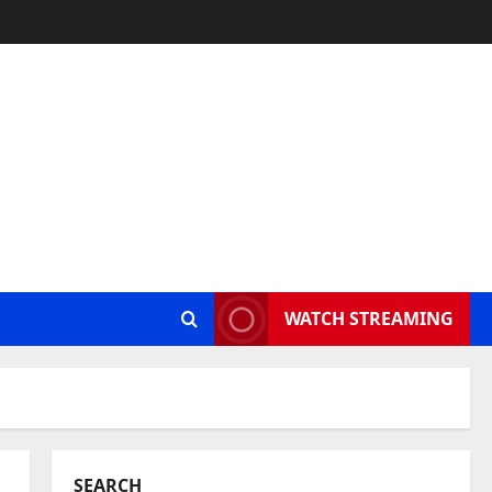
WATCH STREAMING
SEARCH