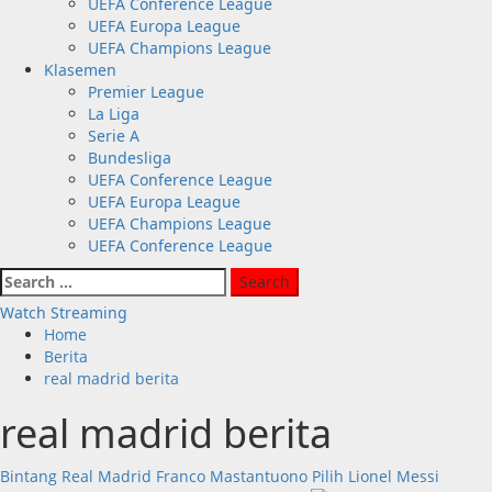
UEFA Conference League
UEFA Europa League
UEFA Champions League
Klasemen
Premier League
La Liga
Serie A
Bundesliga
UEFA Conference League
UEFA Europa League
UEFA Champions League
UEFA Conference League
Search
for:
Watch Streaming
Home
Berita
real madrid berita
real madrid berita
Bintang Real Madrid Franco Mastantuono Pilih Lionel Messi