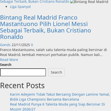
Sebagai Terbaik, Bukan Cristiano Ronaldo
Liga Spanyol
Bintang Real Madrid Franco
Mastantuono Pilih Lionel Messi
Sebagai Terbaik, Bukan Cristiano
Ronaldo
Gonds
22/11/2025
0
Franco Mastantuono, salah satu talenta muda paling bersinar di
Real Madrid, kembali mencuri perhatian publik. Namun kali...
Read
Read More
more
Search
about
Search
Bintang
Real
Recent Posts
Madrid
Franco
Mastantuono
Karim Adeyemi Tidak Takut Bersaing Dengan Lamine Yamal,
Pilih
Bidik Liga Champions Bersama Barcelona
Lionel
Real Madrid Punya 6 Talenta Muda yang Siap Bersinar Di
Messi
Musim 2026/27