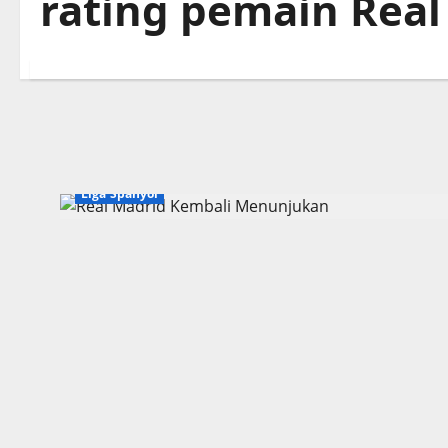
rating pemain Real
Liga Spanyol