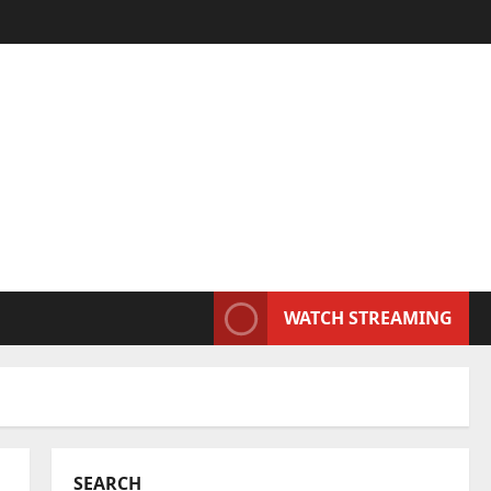
WATCH STREAMING
SEARCH