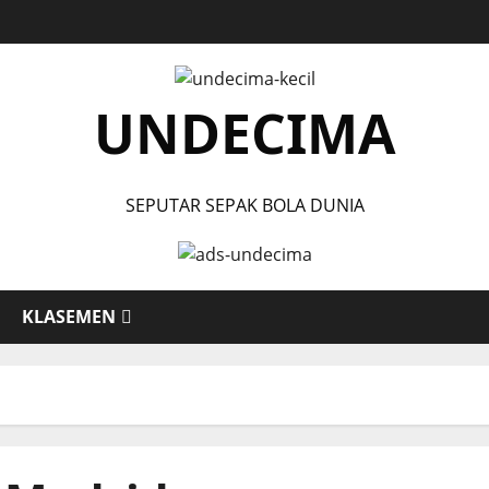
UNDECIMA
SEPUTAR SEPAK BOLA DUNIA
KLASEMEN