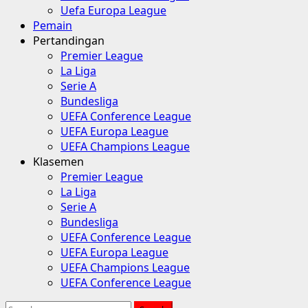
Uefa Europa League
Pemain
Pertandingan
Premier League
La Liga
Serie A
Bundesliga
UEFA Conference League
UEFA Europa League
UEFA Champions League
Klasemen
Premier League
La Liga
Serie A
Bundesliga
UEFA Conference League
UEFA Europa League
UEFA Champions League
UEFA Conference League