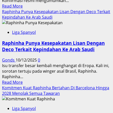
Konfirmasi resmi mengumumkan...
Read
Read More
more
Raphinha Punya Kesepakatan Lisan Dengan Deco Terkait
about
Kepindahan Ke Arab Saudi
Barcelona
Konfirmasi
Liga Spanyol
Cedera
Raphinha,
Raphinha Punya Kesepakatan Lisan Dengan
Absen
Deco Terkait Kepindahan Ke Arab Saudi
Sekitar
Lima
Gonds
10/12/2025
0
Pekan
Isu transfer besar kembali menghangat di Eropa. Kali ini,
sorotan tertuju pada winger asal Brasil, Raphinha.
Raphinha...
Read
Read More
more
Komitmen Kuat Raphinha Bertahan Di Barcelona Hingga
about
2028 Menolak Semua Tawaran
Raphinha
Punya
Liga Spanyol
Kesepakatan