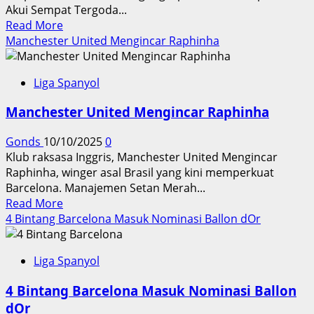
Akui Sempat Tergoda...
Semua
Read
Read More
Tawaran
more
Manchester United Mengincar Raphinha
about
Raphinha
Liga Spanyol
Akui
Sempat
Manchester United Mengincar Raphinha
Tergoda
Tawaran
Gonds
10/10/2025
0
Besar
Klub raksasa Inggris, Manchester United Mengincar
Dari
Raphinha, winger asal Brasil yang kini memperkuat
Arab
Barcelona. Manajemen Setan Merah...
Saudi
Read
Read More
more
4 Bintang Barcelona Masuk Nominasi Ballon dOr
about
Manchester
Liga Spanyol
United
Mengincar
4 Bintang Barcelona Masuk Nominasi Ballon
Raphinha
dOr