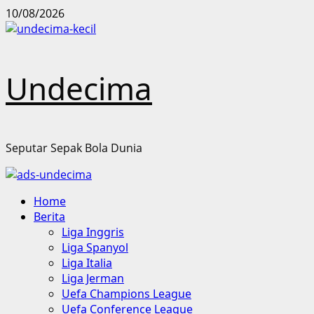
Skip
10/08/2026
to
content
Undecima
Seputar Sepak Bola Dunia
Primary
Home
Menu
Berita
Liga Inggris
Liga Spanyol
Liga Italia
Liga Jerman
Uefa Champions League
Uefa Conference League