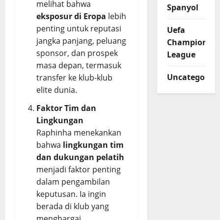
melihat bahwa
Spanyol
eksposur di Eropa
lebih
penting untuk reputasi
Uefa
jangka panjang, peluang
Champions
sponsor, dan prospek
League
masa depan, termasuk
Uncategorize
transfer ke klub-klub
elite dunia.
Faktor Tim dan
Lingkungan
Raphinha menekankan
bahwa
lingkungan tim
dan dukungan pelatih
menjadi faktor penting
dalam pengambilan
keputusan. Ia ingin
berada di klub yang
menghargai