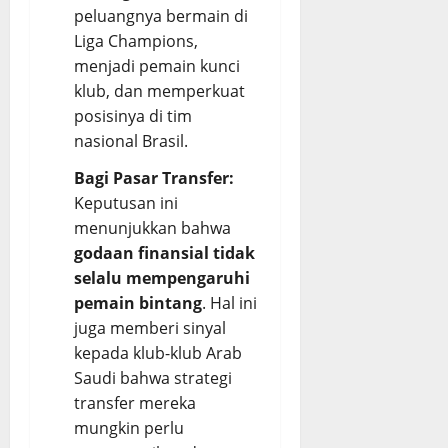
peluangnya bermain di
Liga Champions,
menjadi pemain kunci
klub, dan memperkuat
posisinya di tim
nasional Brasil.
Bagi Pasar Transfer:
Keputusan ini
menunjukkan bahwa
godaan finansial tidak
selalu mempengaruhi
pemain bintang
. Hal ini
juga memberi sinyal
kepada klub-klub Arab
Saudi bahwa strategi
transfer mereka
mungkin perlu