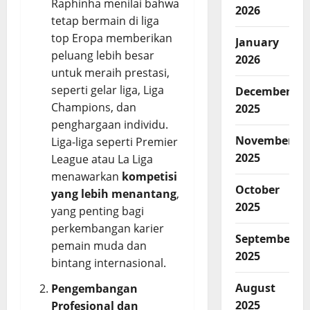
Raphinha menilai bahwa
2026
tetap bermain di liga
top Eropa memberikan
January
peluang lebih besar
2026
untuk meraih prestasi,
seperti gelar liga, Liga
December
Champions, dan
2025
penghargaan individu.
November
Liga-liga seperti Premier
2025
League atau La Liga
menawarkan
kompetisi
October
yang lebih menantang
,
2025
yang penting bagi
perkembangan karier
September
pemain muda dan
2025
bintang internasional.
August
Pengembangan
2025
Profesional dan