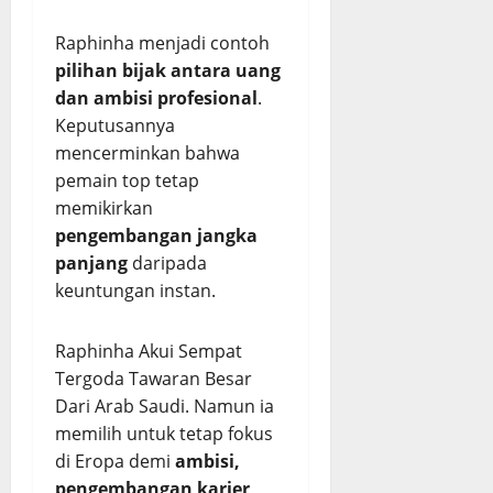
Raphinha menjadi contoh
pilihan bijak antara uang
dan ambisi profesional
.
Keputusannya
mencerminkan bahwa
pemain top tetap
memikirkan
pengembangan jangka
panjang
daripada
keuntungan instan.
Raphinha Akui Sempat
Tergoda Tawaran Besar
Dari Arab Saudi. Namun ia
memilih untuk tetap fokus
di Eropa demi
ambisi,
pengembangan karier,