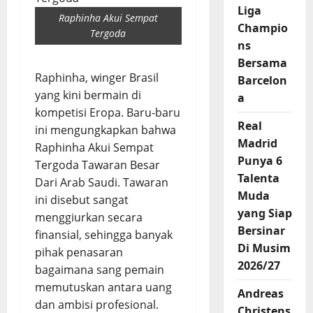
Liga
Raphinha Akui Sempat
Champio
Tergoda
ns
Bersama
Raphinha, winger Brasil
Barcelon
yang kini bermain di
a
kompetisi Eropa. Baru-baru
Real
ini mengungkapkan bahwa
Madrid
Raphinha Akui Sempat
Punya 6
Tergoda Tawaran Besar
Talenta
Dari Arab Saudi. Tawaran
Muda
ini disebut sangat
yang Siap
menggiurkan secara
Bersinar
finansial, sehingga banyak
Di Musim
pihak penasaran
2026/27
bagaimana sang pemain
memutuskan antara uang
Andreas
dan ambisi profesional.
Christens