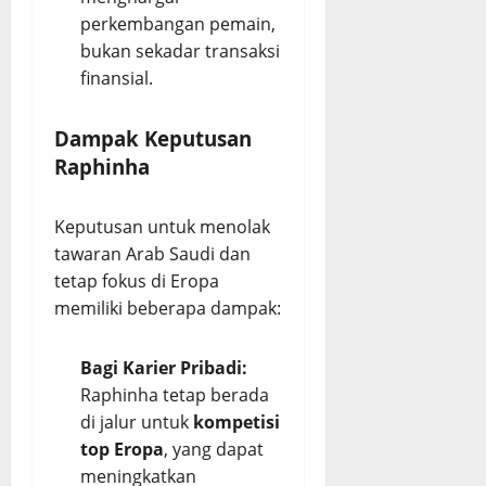
perkembangan pemain,
bukan sekadar transaksi
finansial.
Dampak Keputusan
Raphinha
Keputusan untuk menolak
tawaran Arab Saudi dan
tetap fokus di Eropa
memiliki beberapa dampak:
Bagi Karier Pribadi:
Raphinha tetap berada
di jalur untuk
kompetisi
top Eropa
, yang dapat
meningkatkan