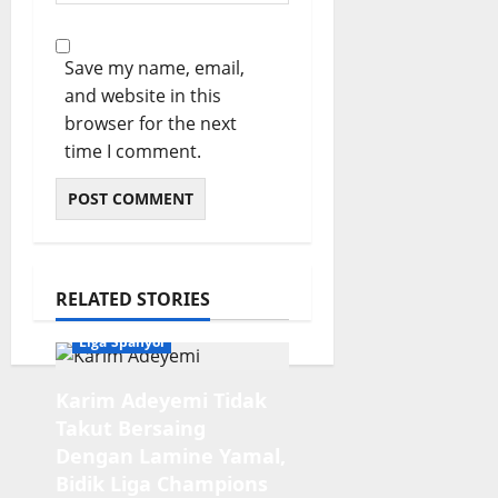
Save my name, email,
and website in this
browser for the next
time I comment.
RELATED STORIES
Liga Spanyol
Karim Adeyemi Tidak
Takut Bersaing
Dengan Lamine Yamal,
Bidik Liga Champions