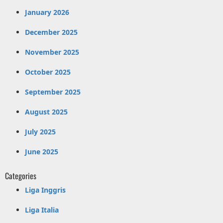
January 2026
December 2025
November 2025
October 2025
September 2025
August 2025
July 2025
June 2025
Categories
Liga Inggris
Liga Italia