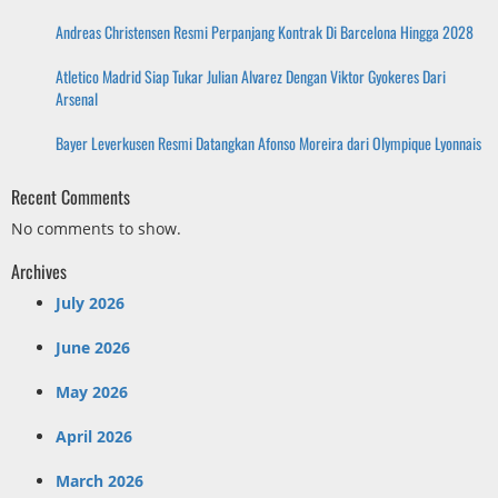
Baru
Andreas Christensen Resmi Perpanjang Kontrak Di Barcelona Hingga 2028
Atletico Madrid Siap Tukar Julian Alvarez Dengan Viktor Gyokeres Dari
Arsenal
Bayer Leverkusen Resmi Datangkan Afonso Moreira dari Olympique Lyonnais
Recent Comments
No comments to show.
Archives
July 2026
June 2026
May 2026
April 2026
March 2026