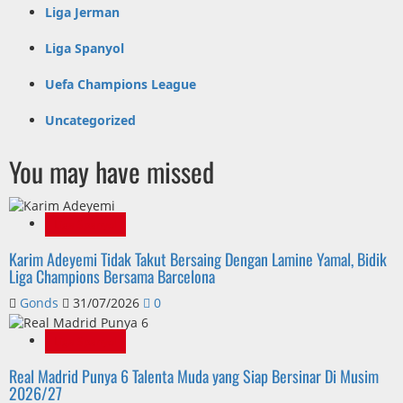
Liga Jerman
Liga Spanyol
Uefa Champions League
Uncategorized
You may have missed
Liga Spanyol
Karim Adeyemi Tidak Takut Bersaing Dengan Lamine Yamal, Bidik
Liga Champions Bersama Barcelona
Gonds
31/07/2026
0
Liga Spanyol
Real Madrid Punya 6 Talenta Muda yang Siap Bersinar Di Musim
2026/27