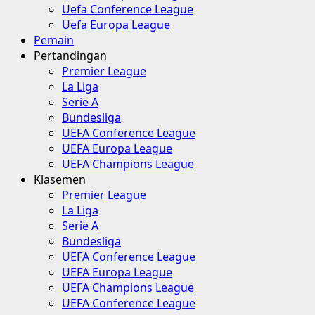
Uefa Conference League
Uefa Europa League
Pemain
Pertandingan
Premier League
La Liga
Serie A
Bundesliga
UEFA Conference League
UEFA Europa League
UEFA Champions League
Klasemen
Premier League
La Liga
Serie A
Bundesliga
UEFA Conference League
UEFA Europa League
UEFA Champions League
UEFA Conference League