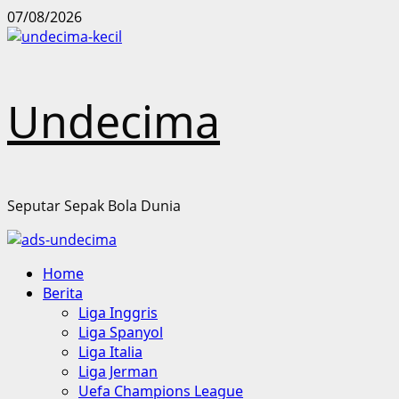
Skip
07/08/2026
to
content
Undecima
Seputar Sepak Bola Dunia
Primary
Home
Menu
Berita
Liga Inggris
Liga Spanyol
Liga Italia
Liga Jerman
Uefa Champions League