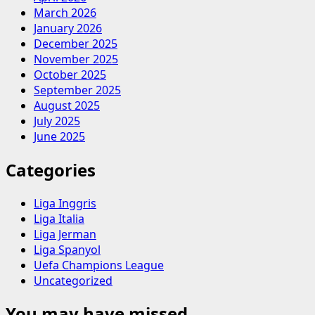
March 2026
January 2026
December 2025
November 2025
October 2025
September 2025
August 2025
July 2025
June 2025
Categories
Liga Inggris
Liga Italia
Liga Jerman
Liga Spanyol
Uefa Champions League
Uncategorized
You may have missed