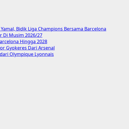
 Yamal, Bidik Liga Champions Bersama Barcelona
ar Di Musim 2026/27
Barcelona Hingga 2028
tor Gyokeres Dari Arsenal
dari Olympique Lyonnais