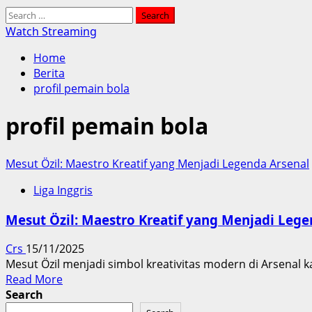
Search
for:
Watch Streaming
Home
Berita
profil pemain bola
profil pemain bola
Mesut Özil: Maestro Kreatif yang Menjadi Legenda Arsenal
Liga Inggris
Mesut Özil: Maestro Kreatif yang Menjadi Lege
Crs
15/11/2025
Mesut Özil menjadi simbol kreativitas modern di Arsenal ka
Read
Read More
more
Search
about