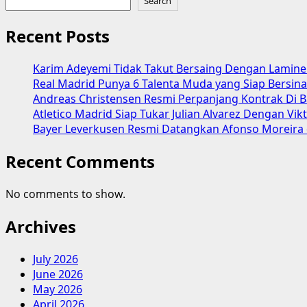
Search
Mesut
Özil:
Recent Posts
Maestro
Kreatif
Karim Adeyemi Tidak Takut Bersaing Dengan Lamine
yang
Real Madrid Punya 6 Talenta Muda yang Siap Bersin
Menjadi
Andreas Christensen Resmi Perpanjang Kontrak Di 
Legenda
Atletico Madrid Siap Tukar Julian Alvarez Dengan Vik
Arsenal
Bayer Leverkusen Resmi Datangkan Afonso Moreira 
Recent Comments
No comments to show.
Archives
July 2026
June 2026
May 2026
April 2026