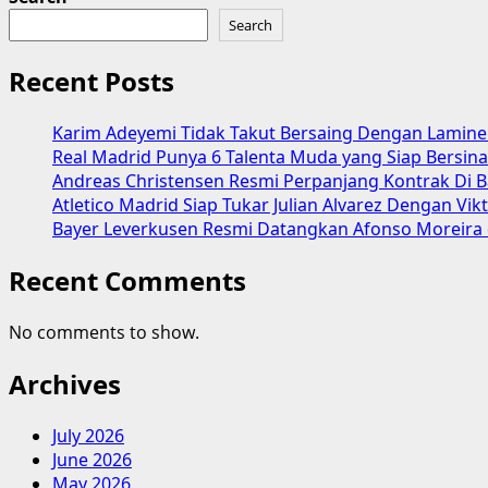
about
Search
Cole
Palmer
Recent Posts
Puji Maresca
Karim Adeyemi Tidak Takut Bersaing Dengan Lamine
Real Madrid Punya 6 Talenta Muda yang Siap Bersin
Andreas Christensen Resmi Perpanjang Kontrak Di 
Atletico Madrid Siap Tukar Julian Alvarez Dengan Vik
Bayer Leverkusen Resmi Datangkan Afonso Moreira 
Recent Comments
No comments to show.
Archives
July 2026
June 2026
May 2026