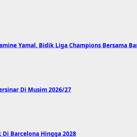
amine Yamal, Bidik Liga Champions Bersama Ba
ersinar Di Musim 2026/27
 Di Barcelona Hingga 2028