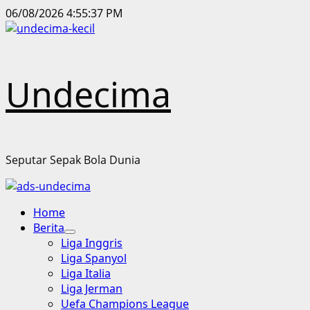
Skip
06/08/2026
4:55:37 PM
to
content
Undecima
Seputar Sepak Bola Dunia
Primary
Home
Menu
Berita
Liga Inggris
Liga Spanyol
Liga Italia
Liga Jerman
Uefa Champions League