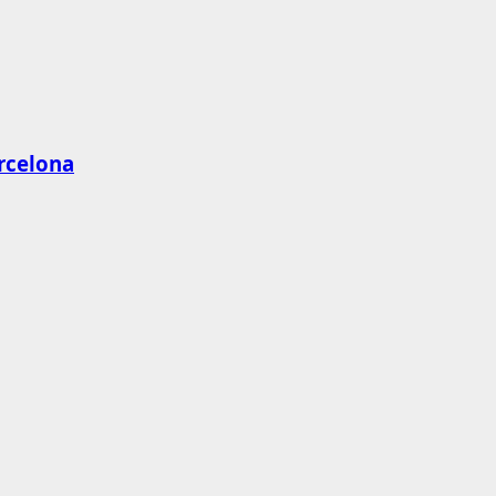
rcelona