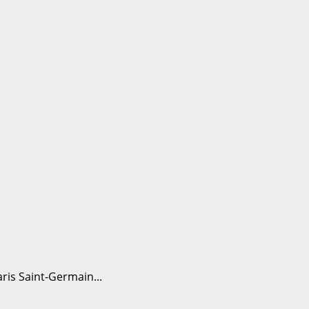
is Saint-Germain...