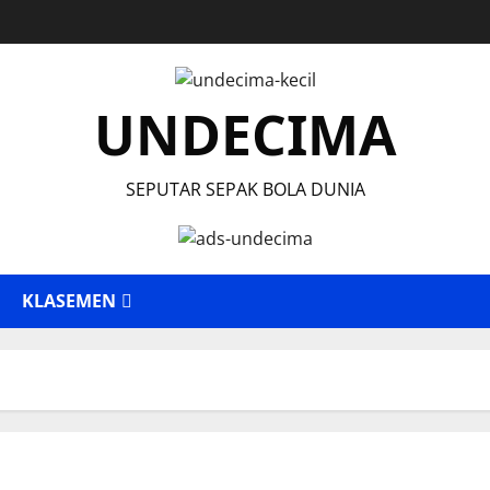
UNDECIMA
SEPUTAR SEPAK BOLA DUNIA
KLASEMEN