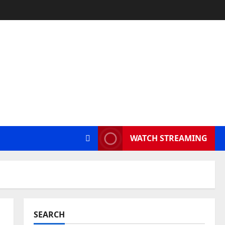
WATCH STREAMING
SEARCH