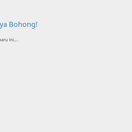
nya Bohong!
u ini,...