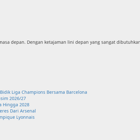
asa depan. Dengan ketajaman lini depan yang sangat dibutuhkan
 Bidik Liga Champions Bersama Barcelona
usim 2026/27
a Hingga 2028
eres Dari Arsenal
ympique Lyonnais