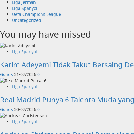
Liga Jerman
Liga Spanyol
Uefa Champions League
Uncategorized
You may have missed
Liga Spanyol
Karim Adeyemi Tidak Takut Bersaing D
Gonds
31/07/2026
0
Liga Spanyol
Real Madrid Punya 6 Talenta Muda yang
Gonds
30/07/2026
0
Liga Spanyol