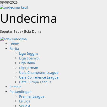
Skip
08/08/2026
to
content
Undecima
Seputar Sepak Bola Dunia
Primary
Home
Menu
Berita
Liga Inggris
Liga Spanyol
Liga Italia
Liga Jerman
Uefa Champions League
Uefa Conference League
Uefa Europa League
Pemain
Pertandingan
Premier League
La Liga
Serie A