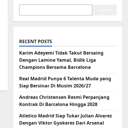
Search
RECENT POSTS
Karim Adeyemi Tidak Takut Bersaing
Dengan Lamine Yamal, Bidik Liga
Champions Bersama Barcelona
Real Madrid Punya 6 Talenta Muda yang
Siap Bersinar Di Musim 2026/27
Andreas Christensen Resmi Perpanjang
Kontrak Di Barcelona Hingga 2028
Atletico Madrid Siap Tukar Julian Alvarez
Dengan Viktor Gyokeres Dari Arsenal