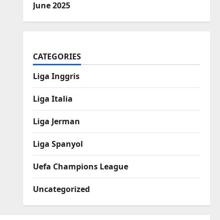
June 2025
CATEGORIES
Liga Inggris
Liga Italia
Liga Jerman
Liga Spanyol
Uefa Champions League
Uncategorized