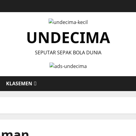
UNDECIMA
SEPUTAR SEPAK BOLA DUNIA
KLASEMEN
aman