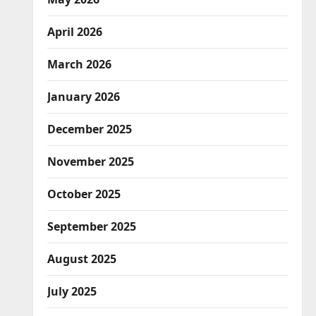
April 2026
March 2026
January 2026
December 2025
November 2025
October 2025
September 2025
August 2025
July 2025