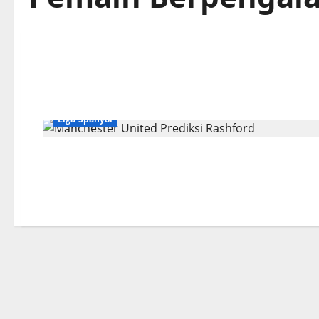
Liga Spanyol