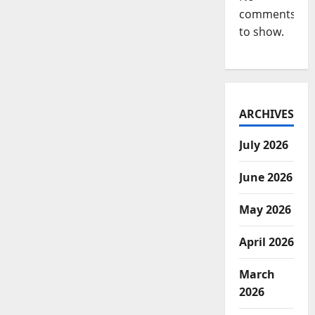
comments
to show.
ARCHIVES
July 2026
June 2026
May 2026
April 2026
March
2026