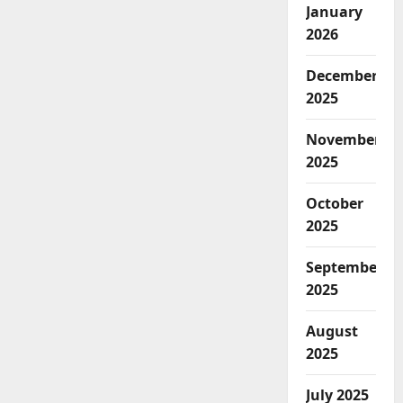
January
2026
December
2025
November
2025
October
2025
September
2025
August
2025
July 2025