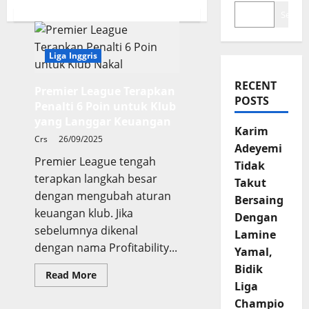
Search
Liga Inggris
RECENT
Premier League Terapkan
POSTS
Penalti 6 Poin untuk Klub
yang Langgar Keuangan
Karim
Crs
26/09/2025
Adeyemi
Premier League tengah
Tidak
terapkan langkah besar
Takut
dengan mengubah aturan
Bersaing
keuangan klub. Jika
Dengan
sebelumnya dikenal
Lamine
dengan nama Profitability...
Yamal,
Bidik
Read
Read More
more
Liga
about
Champio
Premier