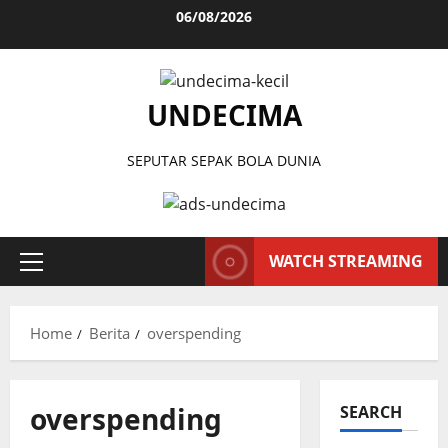
Skip
06/08/2026
to
content
UNDECIMA
SEPUTAR SEPAK BOLA DUNIA
WATCH STREAMING
Primary
Menu
Home
Berita
overspending
overspending
SEARCH