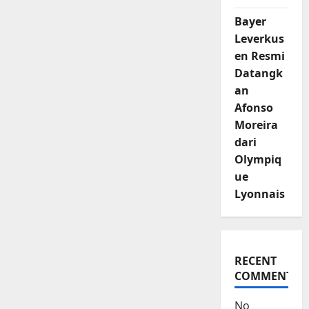
Bayer
Leverkus
en Resmi
Datangk
an
Afonso
Moreira
dari
Olympiq
ue
Lyonnais
RECENT
COMMENTS
No