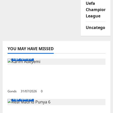
Uefa
Champions
League
Uncategorize
YOU MAY HAVE MISSED
Liga Spanyol
Karim Adeyemi Tidak Takut Bersaing
Dengan Lamine Yamal, Bidik Liga
Champions Bersama Barcelona
Gonds
31/07/2026
0
Liga Spanyol
Real Madrid Punya 6 Talenta Muda yang