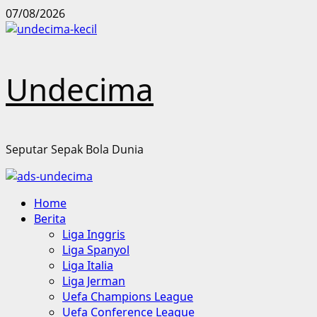
Skip
07/08/2026
to
content
Undecima
Seputar Sepak Bola Dunia
Primary
Home
Menu
Berita
Liga Inggris
Liga Spanyol
Liga Italia
Liga Jerman
Uefa Champions League
Uefa Conference League