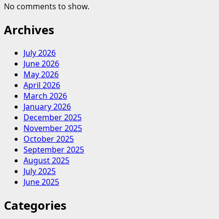
No comments to show.
Archives
July 2026
June 2026
May 2026
April 2026
March 2026
January 2026
December 2025
November 2025
October 2025
September 2025
August 2025
July 2025
June 2025
Categories