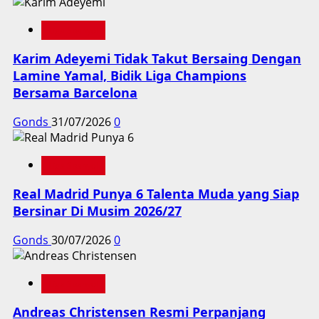
Liga Spanyol
Karim Adeyemi Tidak Takut Bersaing Dengan
Lamine Yamal, Bidik Liga Champions
Bersama Barcelona
Gonds
31/07/2026
0
Liga Spanyol
Real Madrid Punya 6 Talenta Muda yang Siap
Bersinar Di Musim 2026/27
Gonds
30/07/2026
0
Liga Spanyol
Andreas Christensen Resmi Perpanjang