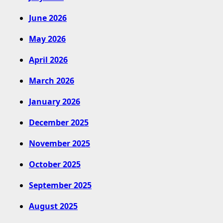
June 2026
May 2026
April 2026
March 2026
January 2026
December 2025
November 2025
October 2025
September 2025
August 2025