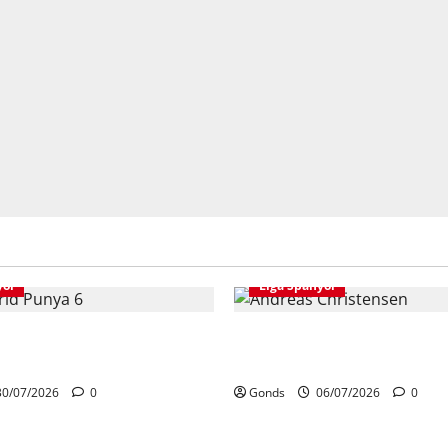
yol
Liga Spanyol
 Punya 6 Talenta Muda yang
Andreas Christensen Resmi 
nar Di Musim 2026/27
Kontrak Di Barcelona Hingg
0/07/2026
0
Gonds
06/07/2026
0