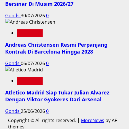
Bersinar Di Musim 2026/27
Gonds
30/07/2026
0
Liga Spanyol
Andreas Christensen Resmi Perpanjang
Kontrak Di Barcelona Hingga 2028
Gonds
06/07/2026
0
Liga Spanyol
Atletico Madrid Siap Tukar Julian Alvarez
Dengan Viktor Gyokeres Dari Arsenal
Gonds
25/06/2026
0
Copyright © All rights reserved.
|
MoreNews
by AF
themes.