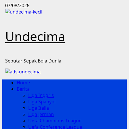
Skip
07/08/2026
to
content
Undecima
Seputar Sepak Bola Dunia
Primary
Home
Menu
Berita
Liga Inggris
Liga Spanyol
Liga Italia
Liga Jerman
Uefa Champions League
Uefa Conference League