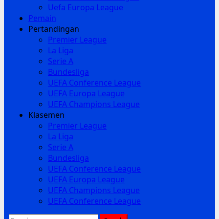
Uefa Europa League
Pemain
Pertandingan
Premier League
La Liga
Serie A
Bundesliga
UEFA Conference League
UEFA Europa League
UEFA Champions League
Klasemen
Premier League
La Liga
Serie A
Bundesliga
UEFA Conference League
UEFA Europa League
UEFA Champions League
UEFA Conference League