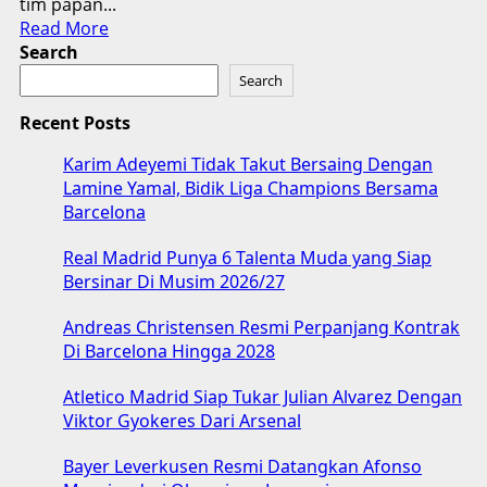
tim papan...
Read
Read More
more
Search
about
Search
Pekan
Pembuka
Recent Posts
Serie
Karim Adeyemi Tidak Takut Bersaing Dengan
A
Lamine Yamal, Bidik Liga Champions Bersama
2025/26:
Barcelona
Jay
Idzes
Real Madrid Punya 6 Talenta Muda yang Siap
vs
Bersinar Di Musim 2026/27
Napoli,
Emil
Andreas Christensen Resmi Perpanjang Kontrak
Audero
Di Barcelona Hingga 2028
vs
AC
Atletico Madrid Siap Tukar Julian Alvarez Dengan
Milan
Viktor Gyokeres Dari Arsenal
Bayer Leverkusen Resmi Datangkan Afonso