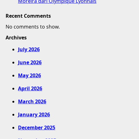
Moreira dari Olympique Lyonnais
Recent Comments
No comments to show.
Archives
July 2026
June 2026
May 2026
April 2026
March 2026
January 2026
December 2025