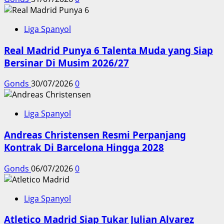
Liga Spanyol
Real Madrid Punya 6 Talenta Muda yang Siap
Bersinar Di Musim 2026/27
Gonds
30/07/2026
0
Liga Spanyol
Andreas Christensen Resmi Perpanjang
Kontrak Di Barcelona Hingga 2028
Gonds
06/07/2026
0
Liga Spanyol
Atletico Madrid Siap Tukar Julian Alvarez