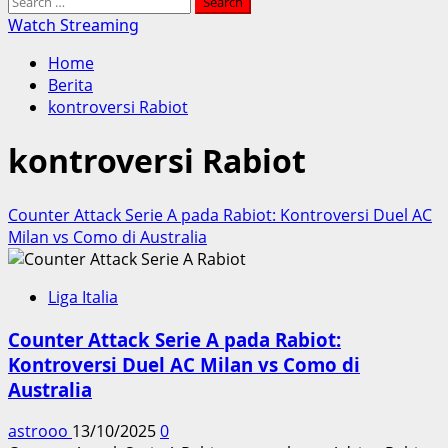
Search
for:
Watch Streaming
Home
Berita
kontroversi Rabiot
kontroversi Rabiot
Counter Attack Serie A pada Rabiot: Kontroversi Duel AC
Milan vs Como di Australia
Liga Italia
Counter Attack Serie A pada Rabiot:
Kontroversi Duel AC Milan vs Como di
Australia
astrooo
13/10/2025
0