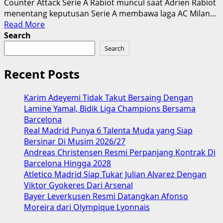
Counter Attack Serie A Rabiot muncul saat Adrien Rabiot
menentang keputusan Serie A membawa laga AC Milan...
Read
Read More
more
Search
about
Search
Counter
Attack
Recent Posts
Serie
A
Karim Adeyemi Tidak Takut Bersaing Dengan
pada
Lamine Yamal, Bidik Liga Champions Bersama
Rabiot:
Barcelona
Kontroversi
Real Madrid Punya 6 Talenta Muda yang Siap
Duel
Bersinar Di Musim 2026/27
AC
Andreas Christensen Resmi Perpanjang Kontrak Di
Milan
Barcelona Hingga 2028
vs
Atletico Madrid Siap Tukar Julian Alvarez Dengan
Como
Viktor Gyokeres Dari Arsenal
di
Bayer Leverkusen Resmi Datangkan Afonso
Australia
Moreira dari Olympique Lyonnais