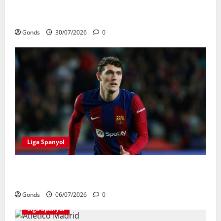
Real Madrid Punya 6 Talenta Muda yang Siap
Bersinar Di Musim 2026/27
Gonds
30/07/2026
0
Liga Spanyol
Andreas Christensen Resmi Perpanjang Kontrak Di
Barcelona Hingga 2028
Gonds
06/07/2026
0
Liga Spanyol