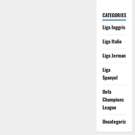
CATEGORIES
Liga Inggris
Liga Italia
Liga Jerman
Liga
Spanyol
Uefa
Champions
League
Uncategorized