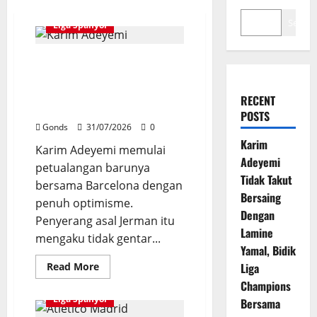
Search
Liga Spanyol
Karim Adeyemi Tidak Takut
Bersaing Dengan Lamine Yamal,
Bidik Liga Champions Bersama
RECENT
Barcelona
POSTS
Gonds
31/07/2026
0
Karim
Karim Adeyemi memulai
Adeyemi
petualangan barunya
Tidak Takut
bersama Barcelona dengan
Bersaing
penuh optimisme.
Dengan
Penyerang asal Jerman itu
Lamine
mengaku tidak gentar...
Yamal, Bidik
Read
Read More
Liga
more
Champions
about
Karim
Liga Spanyol
Bersama
Adeyemi
Tidak