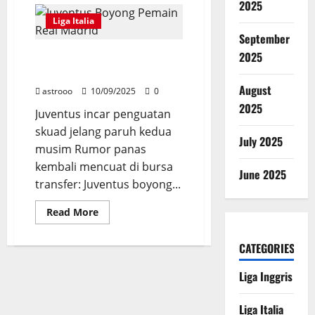
2025
Alonso
Ungkap
Liga Italia
Peluang
September
Manchester
United
2025
Juventus Boyong Pemain Real
Gaet
Endrick
Madrid Ini di Januari 2026?
di
Januari
August
astrooo
10/09/2025
0
2025
Juventus incar penguatan
skuad jelang paruh kedua
July 2025
musim Rumor panas
kembali mencuat di bursa
June 2025
transfer: Juventus boyong...
Read
Read More
more
about
Juventus
CATEGORIES
Boyong
Pemain
Real
Liga Inggris
Madrid
Ini
di
Liga Italia
Januari