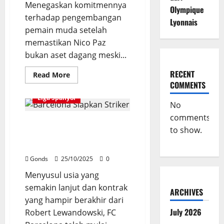
Menegaskan komitmennya
Olympique
terhadap pengembangan
Lyonnais
pemain muda setelah
memastikan Nico Paz
bukan aset dagang meski...
RECENT
Read
Read More
more
COMMENTS
about
Real
Liga Spanyol
Madrid
No
Kembali
Menegaskan
comments
Barcelona Siapkan Striker 21
Nico
to show.
Paz
Tahun Sebagai Pengganti
Bukan
Aset
Robert Lewandowski
Dagang
Usai
Gonds
25/10/2025
0
Dipulangkan
2026
Menyusul usia yang
semakin lanjut dan kontrak
ARCHIVES
yang hampir berakhir dari
July 2026
Robert Lewandowski, FC