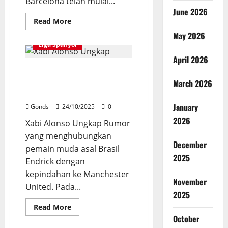
Barcelona telah mulai...
June 2026
Read
Read More
more
May 2026
about
Barcelona
Liga Spanyol
Siapkan
Striker
April 2026
21
Xabi Alonso Ungkap Peluang
Tahun
Sebagai
Manchester United Gaet Endrick
March 2026
Pengganti
Robert
di Januari
Lewandowski
January
Gonds
24/10/2025
0
2026
Xabi Alonso Ungkap Rumor
yang menghubungkan
December
pemain muda asal Brasil
2025
Endrick dengan
kepindahan ke Manchester
November
United. Pada...
2025
Read
Read More
more
October
about
Xabi