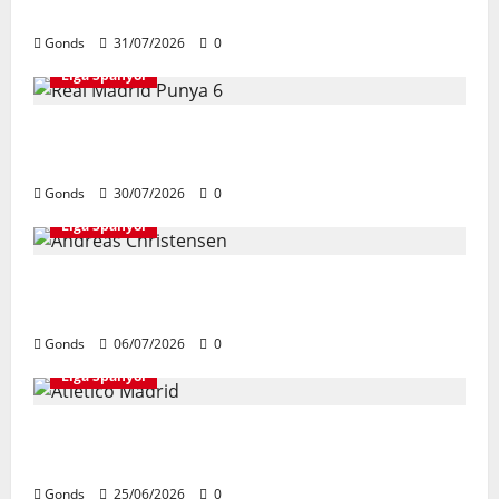
Yamal, Bidik Liga Champions Bersama Barcelona
Gonds
31/07/2026
0
Liga Spanyol
Real Madrid Punya 6 Talenta Muda yang Siap
Bersinar Di Musim 2026/27
Gonds
30/07/2026
0
Liga Spanyol
Andreas Christensen Resmi Perpanjang Kontrak Di
Barcelona Hingga 2028
Gonds
06/07/2026
0
Liga Spanyol
Atletico Madrid Siap Tukar Julian Alvarez Dengan
Viktor Gyokeres Dari Arsenal
Gonds
25/06/2026
0