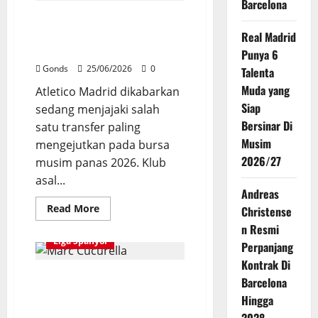
Barcelona
Takut
Atletico Madrid Siap Tukar
Bersaing
Dengan
Julian Alvarez Dengan Viktor
Real Madrid
Lamine
Yamal,
Gyokeres Dari Arsenal
Punya 6
Bidik
Liga
Gonds
25/06/2026
0
Talenta
Champions
Bersama
Muda yang
Atletico Madrid dikabarkan
Barcelona
Siap
sedang menjajaki salah
Bersinar Di
satu transfer paling
Musim
mengejutkan pada bursa
2026/27
musim panas 2026. Klub
asal...
Andreas
Read
Read More
Christense
more
about
n Resmi
Atletico
Liga Spanyol
Perpanjang
Madrid
Siap
Kontrak Di
Tukar
Marc Cucurella Tidak Ragu
Julian
Barcelona
Alvarez
Tinggalkan Chelsea Demi
Dengan
Hingga
Viktor
Gabung Real Madrid
Gyokeres