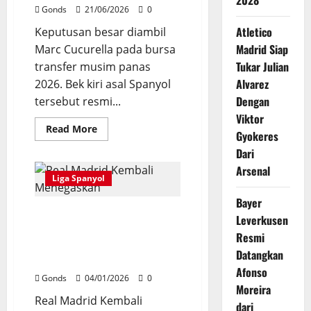
2028
Dari
Gonds
21/06/2026
0
Arsenal
Atletico
Keputusan besar diambil
Madrid Siap
Marc Cucurella pada bursa
Tukar Julian
transfer musim panas
Alvarez
2026. Bek kiri asal Spanyol
Dengan
tersebut resmi...
Viktor
Read
Read More
Gyokeres
more
about
Dari
Marc
Cucurella
Arsenal
Tidak
Liga Spanyol
Ragu
Tinggalkan
Bayer
Chelsea
Real Madrid Kembali
Demi
Leverkusen
Gabung
Menegaskan Nico Paz Bukan
Real
Resmi
Aset Dagang Usai Dipulangkan
Madrid
Datangkan
2026
Afonso
Gonds
04/01/2026
0
Moreira
Real Madrid Kembali
dari