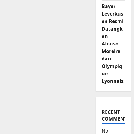
Bayer
Leverkus
en Resmi
Datangk
an
Afonso
Moreira
dari
Olympiq
ue
Lyonnais
RECENT
COMMENTS
No