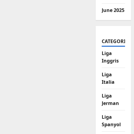
June 2025
CATEGORIES
Liga
Inggris
Liga
Italia
Liga
Jerman
Liga
Spanyol