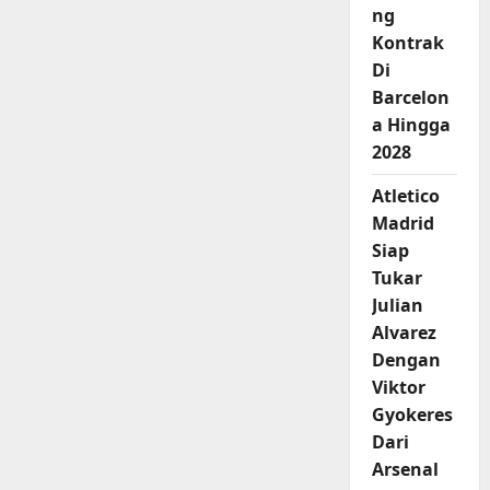
ng
Kontrak
Di
Barcelon
a Hingga
2028
Atletico
Madrid
Siap
Tukar
Julian
Alvarez
Dengan
Viktor
Gyokeres
Dari
Arsenal