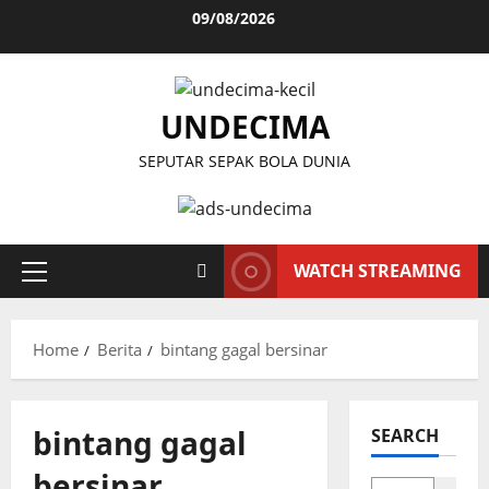
Skip
09/08/2026
to
content
UNDECIMA
SEPUTAR SEPAK BOLA DUNIA
WATCH STREAMING
Primary
Menu
Home
Berita
bintang gagal bersinar
bintang gagal
SEARCH
bersinar