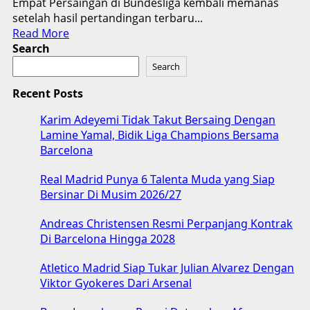
Empat Persaingan di Bundesliga kembali memanas
setelah hasil pertandingan terbaru...
Read
Read More
more
Search
about
Search
Bayern
tak
Recent Posts
tersentuh,
Karim Adeyemi Tidak Takut Bersaing Dengan
Dortmund
Lamine Yamal, Bidik Liga Champions Bersama
turun
Barcelona
ke
posisi
Real Madrid Punya 6 Talenta Muda yang Siap
empat
Bersinar Di Musim 2026/27
Andreas Christensen Resmi Perpanjang Kontrak
Di Barcelona Hingga 2028
Atletico Madrid Siap Tukar Julian Alvarez Dengan
Viktor Gyokeres Dari Arsenal