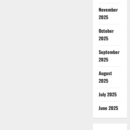
November
2025
October
2025
September
2025
August
2025
July 2025
June 2025