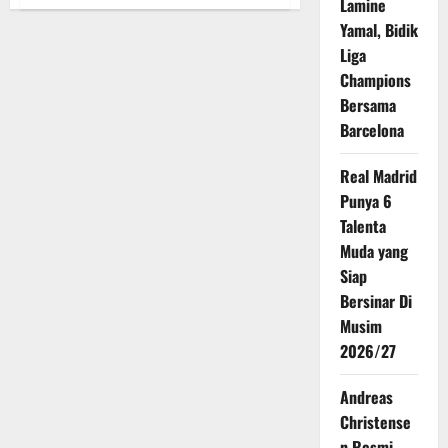
Lamine
Lamine
Yamal
Yamal, Bidik
Ballon
d’Or
Liga
Champions
Bersama
Barcelona
Real Madrid
Punya 6
Talenta
Muda yang
Siap
Bersinar Di
Musim
2026/27
Andreas
Christense
n Resmi