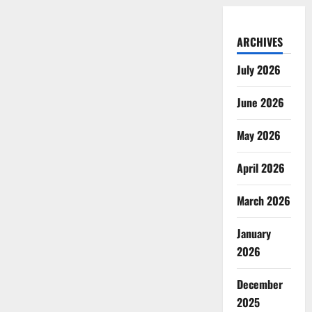
ARCHIVES
July 2026
June 2026
May 2026
April 2026
March 2026
January
2026
December
2025