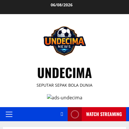
Skip
06/08/2026
to
content
UNDECIMA
SEPUTAR SEPAK BOLA DUNIA
WATCH STREAMING
Primary
Menu