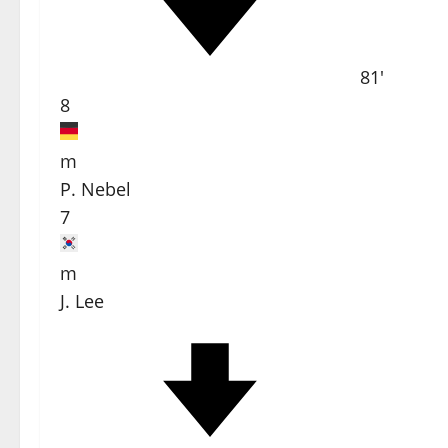
81'
8
m
P. Nebel
7
m
J. Lee