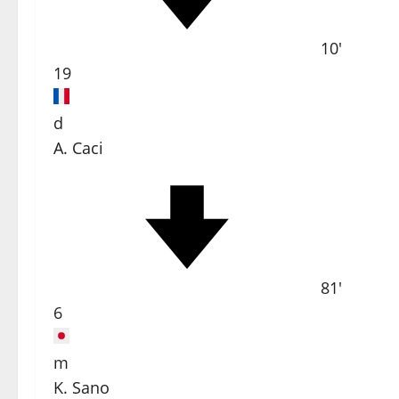
10'
19
d
A. Caci
81'
6
m
K. Sano