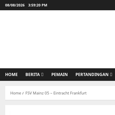
Skip
08/08/2026
3:59:21 PM
to
content
HOME
BERITA
PEMAIN
PERTANDINGAN
Home
FSV Mainz 05 – Eintracht Frankfurt