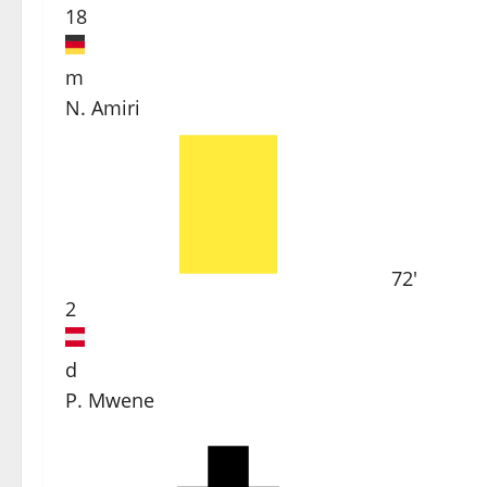
18
m
N. Amiri
72'
2
d
P. Mwene