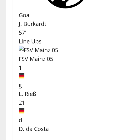
Goal
J. Burkardt
57'
Line Ups
FSV Mainz 05
1
g
L. Rieß
21
d
D. da Costa