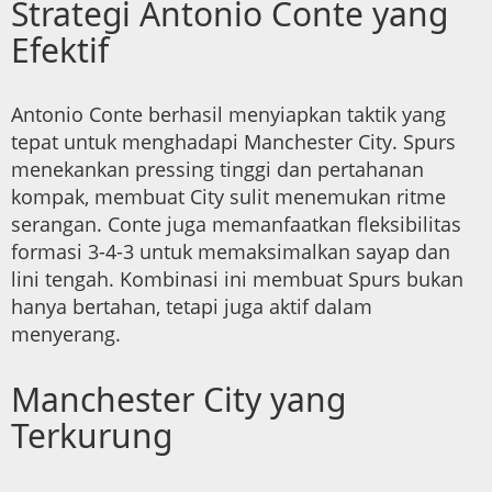
Strategi Antonio Conte yang
Efektif
Antonio Conte berhasil menyiapkan taktik yang
tepat untuk menghadapi Manchester City. Spurs
menekankan pressing tinggi dan pertahanan
kompak, membuat City sulit menemukan ritme
serangan. Conte juga memanfaatkan fleksibilitas
formasi 3-4-3 untuk memaksimalkan sayap dan
lini tengah. Kombinasi ini membuat Spurs bukan
hanya bertahan, tetapi juga aktif dalam
menyerang.
Manchester City yang
Terkurung