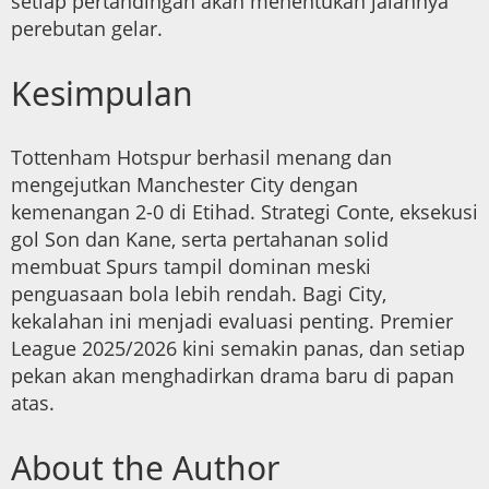
setiap pertandingan akan menentukan jalannya
perebutan gelar.
Kesimpulan
Tottenham Hotspur berhasil menang dan
mengejutkan Manchester City dengan
kemenangan 2-0 di Etihad. Strategi Conte, eksekusi
gol Son dan Kane, serta pertahanan solid
membuat Spurs tampil dominan meski
penguasaan bola lebih rendah. Bagi City,
kekalahan ini menjadi evaluasi penting. Premier
League 2025/2026 kini semakin panas, dan setiap
pekan akan menghadirkan drama baru di papan
atas.
About the Author