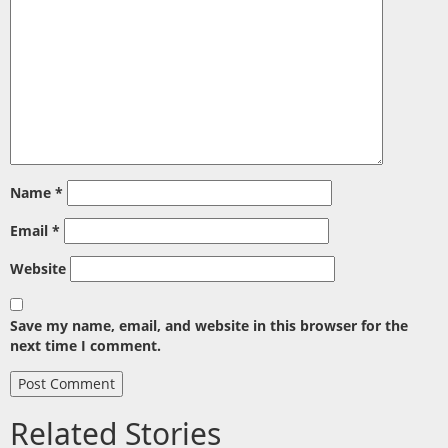
Name
*
Email
*
Website
Save my name, email, and website in this browser for the
next time I comment.
Related Stories