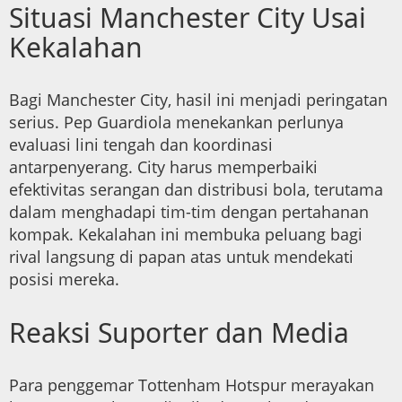
Situasi Manchester City Usai
Kekalahan
Bagi Manchester City, hasil ini menjadi peringatan
serius. Pep Guardiola menekankan perlunya
evaluasi lini tengah dan koordinasi
antarpenyerang. City harus memperbaiki
efektivitas serangan dan distribusi bola, terutama
dalam menghadapi tim-tim dengan pertahanan
kompak. Kekalahan ini membuka peluang bagi
rival langsung di papan atas untuk mendekati
posisi mereka.
Reaksi Suporter dan Media
Para penggemar Tottenham Hotspur merayakan