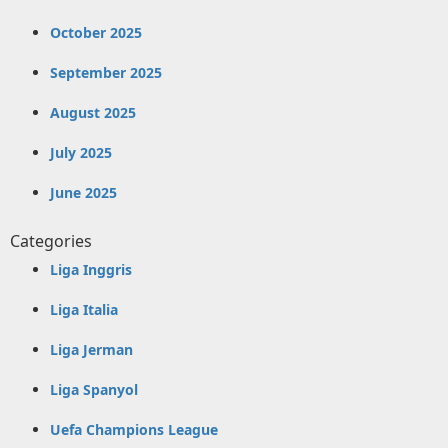
October 2025
September 2025
August 2025
July 2025
June 2025
Categories
Liga Inggris
Liga Italia
Liga Jerman
Liga Spanyol
Uefa Champions League