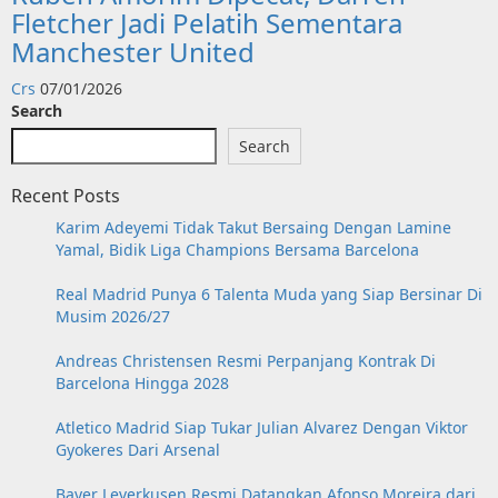
Fletcher Jadi Pelatih Sementara
Manchester United
Crs
07/01/2026
Search
Search
Recent Posts
Karim Adeyemi Tidak Takut Bersaing Dengan Lamine
Yamal, Bidik Liga Champions Bersama Barcelona
Real Madrid Punya 6 Talenta Muda yang Siap Bersinar Di
Musim 2026/27
Andreas Christensen Resmi Perpanjang Kontrak Di
Barcelona Hingga 2028
Atletico Madrid Siap Tukar Julian Alvarez Dengan Viktor
Gyokeres Dari Arsenal
Bayer Leverkusen Resmi Datangkan Afonso Moreira dari