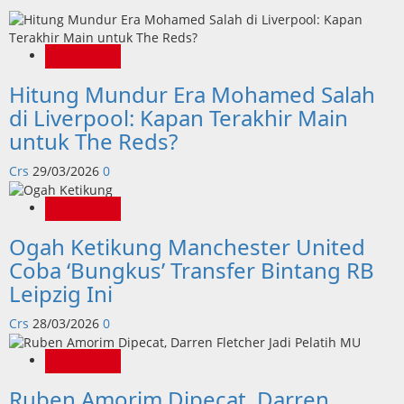
Liga Inggris
Hitung Mundur Era Mohamed Salah
di Liverpool: Kapan Terakhir Main
untuk The Reds?
Crs
29/03/2026
0
Liga Inggris
Ogah Ketikung Manchester United
Coba ‘Bungkus’ Transfer Bintang RB
Leipzig Ini
Crs
28/03/2026
0
Liga Inggris
Ruben Amorim Dipecat, Darren