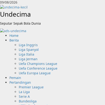
Skip
09/08/2026
to
content
Undecima
Seputar Sepak Bola Dunia
Primary
Home
Menu
Berita
Liga Inggris
Liga Spanyol
Liga Italia
Liga Jerman
Uefa Champions League
Uefa Conference League
Uefa Europa League
Pemain
Pertandingan
Premier League
La Liga
Serie A
Bundesliga