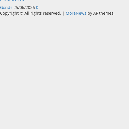
Gonds
25/06/2026
0
Copyright © All rights reserved.
|
MoreNews
by AF themes.