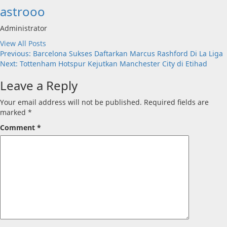
astrooo
Administrator
View All Posts
Post
Previous:
Barcelona Sukses Daftarkan Marcus Rashford Di La Liga
Next:
Tottenham Hotspur Kejutkan Manchester City di Etihad
navigation
Leave a Reply
Your email address will not be published.
Required fields are
marked
*
Comment
*