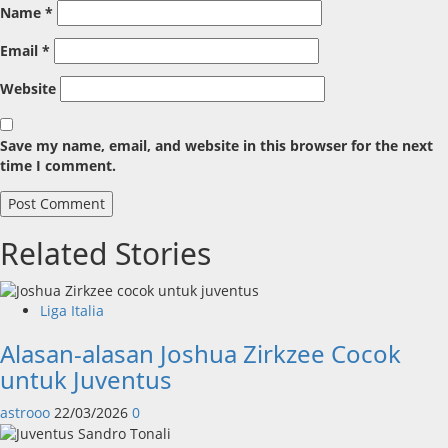
Name
*
Email
*
Website
Save my name, email, and website in this browser for the next
time I comment.
Related Stories
Liga Italia
Alasan-alasan Joshua Zirkzee Cocok
untuk Juventus
astrooo
22/03/2026
0