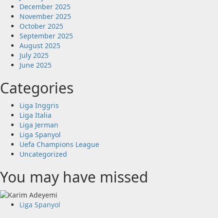
December 2025
November 2025
October 2025
September 2025
August 2025
July 2025
June 2025
Categories
Liga Inggris
Liga Italia
Liga Jerman
Liga Spanyol
Uefa Champions League
Uncategorized
You may have missed
Liga Spanyol