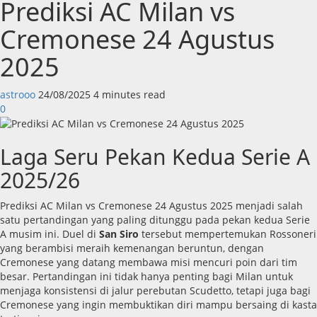
Prediksi AC Milan vs
Cremonese 24 Agustus
2025
astrooo
24/08/2025
4 minutes read
0
Laga Seru Pekan Kedua Serie A
2025/26
Prediksi AC Milan vs Cremonese 24 Agustus 2025 menjadi salah
satu pertandingan yang paling ditunggu pada pekan kedua Serie
A musim ini. Duel di
San Siro
tersebut mempertemukan Rossoneri
yang berambisi meraih kemenangan beruntun, dengan
Cremonese yang datang membawa misi mencuri poin dari tim
besar. Pertandingan ini tidak hanya penting bagi Milan untuk
menjaga konsistensi di jalur perebutan Scudetto, tetapi juga bagi
Cremonese yang ingin membuktikan diri mampu bersaing di kasta