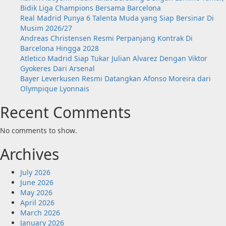
Bidik Liga Champions Bersama Barcelona
Real Madrid Punya 6 Talenta Muda yang Siap Bersinar Di
Musim 2026/27
Andreas Christensen Resmi Perpanjang Kontrak Di
Barcelona Hingga 2028
Atletico Madrid Siap Tukar Julian Alvarez Dengan Viktor
Gyokeres Dari Arsenal
Bayer Leverkusen Resmi Datangkan Afonso Moreira dari
Olympique Lyonnais
Recent Comments
No comments to show.
Archives
July 2026
June 2026
May 2026
April 2026
March 2026
January 2026