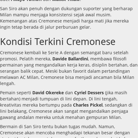
San Siro akan penuh dengan dukungan suporter yang berharap
Milan mampu menjaga konsistensi sejak awal musim.
Kemenangan atas Cremonese menjadi harga mati jika mereka
ingin tetap berada di jalur perburuan gelar.
Kondisi Terkini Cremonese
Cremonese kembali ke Serie A dengan semangat baru setelah
promosi. Pelatih mereka,
Davide Ballardini
, membawa filosofi
permainan yang mengandalkan kerja keras, disiplin bertahan, dan
serangan balik cepat. Meski bukan favorit dalam pertandingan
melawan AC Milan, Cremonese bisa menjadi ancaman bila Milan
lengah.
Pemain seperti
David Okereke
dan
Cyriel Dessers
(jika masih
bertahan) menjadi tumpuan di lini depan. Di lini tengah,
kreativitas mereka bertumpu pada
Charles Pickel
, sedangkan di
lini belakang, Cremonese akan sangat mengandalkan penjaga
gawang andalan mereka untuk menahan gempuran Milan.
Bermain di San Siro tentu bukan tugas mudah. Namun,
Cremonese akan mencoba menghadapi tekanan besar dengan