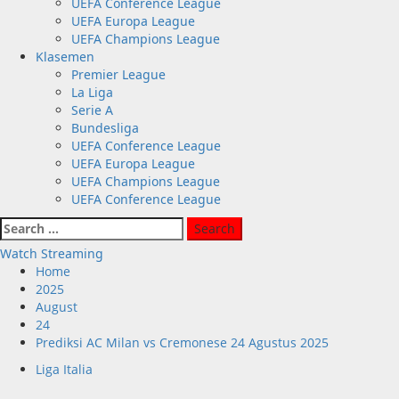
UEFA Conference League
UEFA Europa League
UEFA Champions League
Klasemen
Premier League
La Liga
Serie A
Bundesliga
UEFA Conference League
UEFA Europa League
UEFA Champions League
UEFA Conference League
Search
for:
Watch Streaming
Home
2025
August
24
Prediksi AC Milan vs Cremonese 24 Agustus 2025
Liga Italia