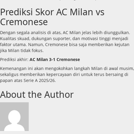
Prediksi Skor AC Milan vs
Cremonese
Dengan segala analisis di atas, AC Milan jelas lebih diunggulkan.
Kualitas skuad, dukungan suporter, dan motivasi tinggi menjadi
faktor utama. Namun, Cremonese bisa saja memberikan kejutan
jika Milan tidak fokus.
Prediksi akhir:
AC Milan 3-1 Cremonese
Kemenangan ini akan mengokohkan langkah Milan di awal musim,
sekaligus memberikan kepercayaan diri untuk terus bersaing di
papan atas Serie A 2025/26.
About the Author