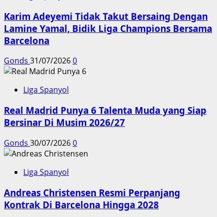
Karim Adeyemi Tidak Takut Bersaing Dengan
Lamine Yamal, Bidik Liga Champions Bersama
Barcelona
Gonds
31/07/2026
0
Liga Spanyol
Real Madrid Punya 6 Talenta Muda yang Siap
Bersinar Di Musim 2026/27
Gonds
30/07/2026
0
Liga Spanyol
Andreas Christensen Resmi Perpanjang
Kontrak Di Barcelona Hingga 2028