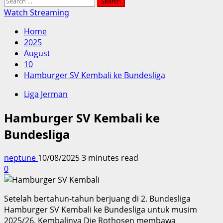
Search
for:
Watch Streaming
Home
2025
August
10
Hamburger SV Kembali ke Bundesliga
Liga Jerman
Hamburger SV Kembali ke
Bundesliga
neptune
10/08/2025
3 minutes read
0
Setelah bertahun-tahun berjuang di 2. Bundesliga
Hamburger SV Kembali ke Bundesliga untuk musim
2025/26. Kembalinya Die Rothosen membawa