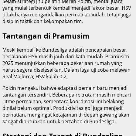
Selain strategi jitu pelatih Merlin Polzin, mental juara
yang mulai terbentuk kembali menjadi faktor besar. HSV
tidak hanya mengandalkan permainan indah, tetapi juga
disiplin taktik dan kekompakan tim.
Tantangan di Pramusim
Meski kembali ke Bundesliga adalah pencapaian besar,
perjalanan HSV masih jauh dari kata mudah. Pramusim
2025 menunjukkan beberapa pekerjaan rumah yang
harus segera diselesaikan. Dalam laga uji coba melawan
Real Mallorca, HSV kalah 0-2.
Polzin mengakui bahwa adaptasi pemain baru menjadi
tantangan tersendiri. Beberapa rekrutan masih mencari
ritme permainan, sementara koordinasi lini belakang
dinilai belum optimal. Produktivitas gol juga menjadi
perhatian, mengingat ketajaman di depan gawang akan
sangat dibutuhkan untuk bertahan di Bundesliga.
Strategi dan Target di Bundesliga