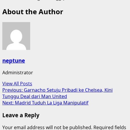
About the Author
neptune
Administrator
View All Posts
Post
Previous:
Garnacho Setuju Pribadi ke Chelsea, Kini
Tunggu Deal dari Man United
navigation
Next:
Madrid Tuduh La Liga Manipulatif
Leave a Reply
Your email address will not be published.
Required fields