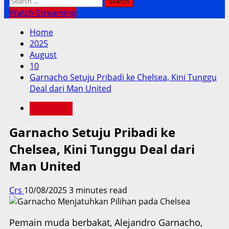
Search
for:
Watch Streaming
Home
2025
August
10
Garnacho Setuju Pribadi ke Chelsea, Kini Tunggu
Deal dari Man United
Liga Inggris
Garnacho Setuju Pribadi ke
Chelsea, Kini Tunggu Deal dari
Man United
Crs
10/08/2025
3 minutes read
Pemain muda berbakat, Alejandro Garnacho,