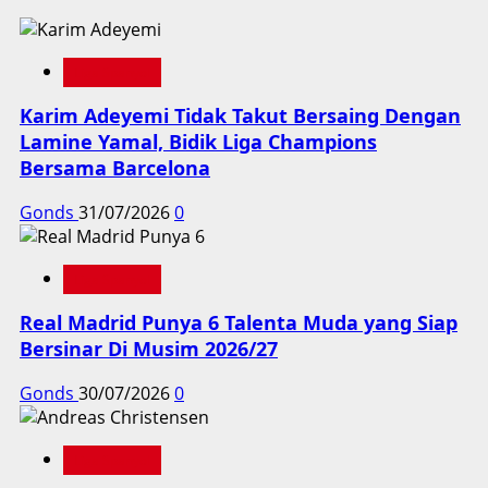
Liga Spanyol
Karim Adeyemi Tidak Takut Bersaing Dengan
Lamine Yamal, Bidik Liga Champions
Bersama Barcelona
Gonds
31/07/2026
0
Liga Spanyol
Real Madrid Punya 6 Talenta Muda yang Siap
Bersinar Di Musim 2026/27
Gonds
30/07/2026
0
Liga Spanyol