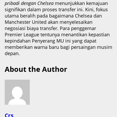
pribadi dengan Chelsea
menunjukkan kemajuan
signifikan dalam proses transfer ini. Kini, fokus
utama beralih pada bagaimana Chelsea dan
Manchester United akan menyelesaikan
negosiasi biaya transfer. Para penggemar
Premier League tentunya menantikan kepastian
kepindahan Penyerang MU ini yang dapat
memberikan warna baru bagi persaingan musim
depan.
About the Author
Crs