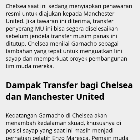
Chelsea saat ini sedang menyiapkan penawaran
resmi untuk diajukan kepada Manchester
United. Jika tawaran ini diterima, transfer
penyerang MU ini bisa segera diselesaikan
sebelum jendela transfer musim panas ini
ditutup. Chelsea menilai Garnacho sebagai
tambahan yang tepat untuk menguatkan lini
sayap dan memperkuat proyek pembangunan
tim muda mereka.
Dampak Transfer bagi Chelsea
dan Manchester United
Kedatangan Garnacho di Chelsea akan
menambah kedalaman skuad, khususnya di
posisi sayap yang saat ini masih menjadi
perhatian pelatih Enzo Maresca. Pemain muda