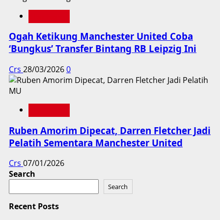
Liga Inggris
Ogah Ketikung Manchester United Coba
‘Bungkus’ Transfer Bintang RB Leipzig Ini
Crs
28/03/2026
0
Liga Inggris
Ruben Amorim Dipecat, Darren Fletcher Jadi
Pelatih Sementara Manchester United
Crs
07/01/2026
Search
Search
Recent Posts