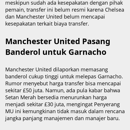
meskipun sudah ada kesepakatan dengan pihak
pemain, transfer ini belum resmi karena Chelsea
dan Manchester United belum mencapai
kesepakatan terkait biaya transfer.
Manchester United Pasang
Banderol untuk Garnacho
Manchester United dilaporkan memasang
banderol cukup tinggi untuk melepas Garnacho.
Rumor menyebut harga transfer bisa mencapai
sekitar £50 juta. Namun, ada pula kabar bahwa
Setan Merah bersedia menurunkan harga
menjadi sekitar £30 juta, mengingat Penyerang
MU ini kemungkinan tidak masuk dalam rencana
jangka panjang manajemen dan manajer baru.