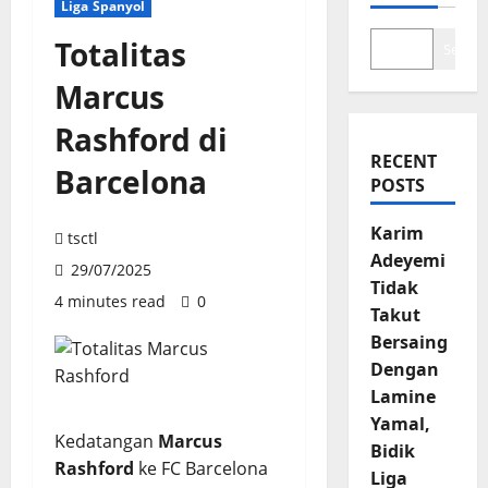
Liga Spanyol
Totalitas
Search
Marcus
Rashford di
RECENT
Barcelona
POSTS
Karim
tsctl
Adeyemi
29/07/2025
Tidak
4 minutes read
0
Takut
Bersaing
Dengan
Lamine
Yamal,
Kedatangan
Marcus
Bidik
Rashford
ke FC Barcelona
Liga