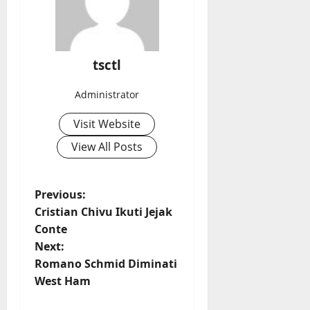
tsctl
Administrator
Visit Website
View All Posts
P
Previous:
Cristian Chivu Ikuti Jejak
o
Conte
s
Next:
t
Romano Schmid Diminati
West Ham
n