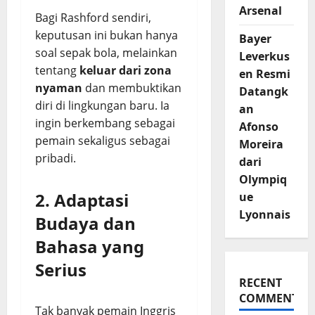
Arsenal
Bagi Rashford sendiri,
keputusan ini bukan hanya
Bayer
soal sepak bola, melainkan
Leverkus
tentang
keluar dari zona
en Resmi
nyaman
dan membuktikan
Datangk
diri di lingkungan baru. Ia
an
ingin berkembang sebagai
Afonso
pemain sekaligus sebagai
Moreira
pribadi.
dari
Olympiq
2. Adaptasi
ue
Lyonnais
Budaya dan
Bahasa yang
Serius
RECENT
COMMENTS
Tak banyak pemain Inggris