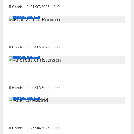
Gonds
31/07/2026
0
Liga Spanyol
Real Madrid Punya 6 Talenta Muda yang
Siap Bersinar Di Musim 2026/27
Gonds
30/07/2026
0
Liga Spanyol
Andreas Christensen Resmi Perpanjang
Kontrak Di Barcelona Hingga 2028
Gonds
06/07/2026
0
Liga Spanyol
Atletico Madrid Siap Tukar Julian Alvarez
Dengan Viktor Gyokeres Dari Arsenal
Gonds
25/06/2026
0