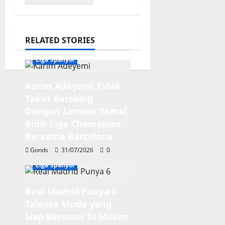
RELATED STORIES
Liga Spanyol
Karim Adeyemi Tidak
Takut Bersaing
Dengan Lamine Yamal,
Bidik Liga Champions
Bersama Barcelona
Gonds
31/07/2026
0
Liga Spanyol
Real Madrid Punya 6
Talenta Muda yang
Siap Bersinar Di Musim