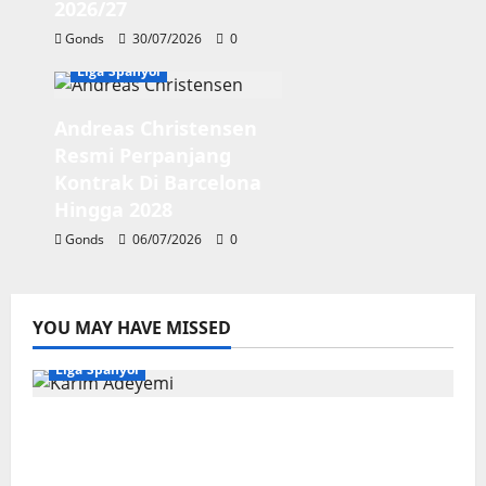
2026/27
Gonds
30/07/2026
0
Liga Spanyol
Andreas Christensen
Resmi Perpanjang
Kontrak Di Barcelona
Hingga 2028
Gonds
06/07/2026
0
YOU MAY HAVE MISSED
Liga Spanyol
Karim Adeyemi Tidak Takut Bersaing
Dengan Lamine Yamal, Bidik Liga
Champions Bersama Barcelona