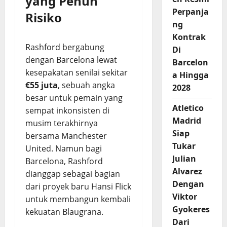
yang Penuh
Perpanja
Risiko
ng
Kontrak
Rashford bergabung
Di
dengan Barcelona lewat
Barcelon
kesepakatan senilai sekitar
a Hingga
€55 juta
, sebuah angka
2028
besar untuk pemain yang
Atletico
sempat inkonsisten di
Madrid
musim terakhirnya
Siap
bersama Manchester
Tukar
United. Namun bagi
Julian
Barcelona, Rashford
Alvarez
dianggap sebagai bagian
Dengan
dari proyek baru Hansi Flick
Viktor
untuk membangun kembali
Gyokeres
kekuatan Blaugrana.
Dari