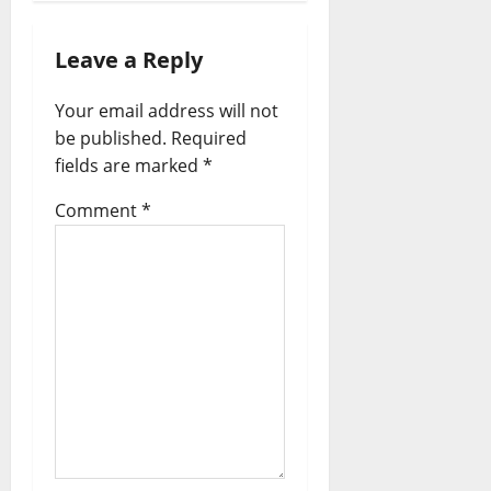
a
v
Leave a Reply
i
g
Your email address will not
be published.
Required
a
fields are marked
*
t
Comment
*
i
o
n