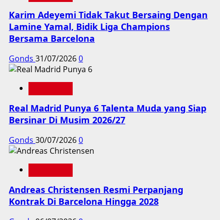
Karim Adeyemi Tidak Takut Bersaing Dengan
Lamine Yamal, Bidik Liga Champions
Bersama Barcelona
Gonds
31/07/2026
0
Liga Spanyol
Real Madrid Punya 6 Talenta Muda yang Siap
Bersinar Di Musim 2026/27
Gonds
30/07/2026
0
Liga Spanyol
Andreas Christensen Resmi Perpanjang
Kontrak Di Barcelona Hingga 2028