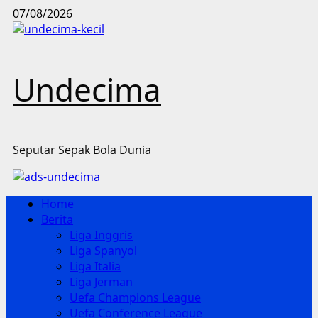
Skip
07/08/2026
to
content
Undecima
Seputar Sepak Bola Dunia
Primary
Home
Menu
Berita
Liga Inggris
Liga Spanyol
Liga Italia
Liga Jerman
Uefa Champions League
Uefa Conference League