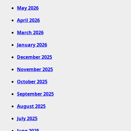
May 2026
April 2026
March 2026
January 2026
December 2025
November 2025
October 2025
September 2025
August 2025
July 2025
June 2025