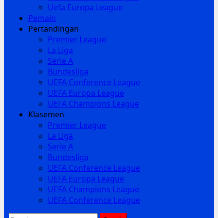
Uefa Europa League
Pemain
Pertandingan
Premier League
La Liga
Serie A
Bundesliga
UEFA Conference League
UEFA Europa League
UEFA Champions League
Klasemen
Premier League
La Liga
Serie A
Bundesliga
UEFA Conference League
UEFA Europa League
UEFA Champions League
UEFA Conference League