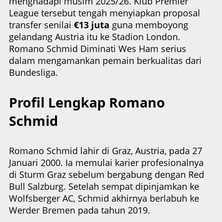
menghadapi musim 2025/26. Klub Premier
League tersebut tengah menyiapkan proposal
transfer senilai
€13 juta
guna memboyong
gelandang Austria itu ke Stadion London.
Romano Schmid Diminati Wes Ham serius
dalam mengamankan pemain berkualitas dari
Bundesliga.
Profil Lengkap Romano
Schmid
Romano Schmid lahir di Graz, Austria, pada 27
Januari 2000. Ia memulai karier profesionalnya
di Sturm Graz sebelum bergabung dengan Red
Bull Salzburg. Setelah sempat dipinjamkan ke
Wolfsberger AC, Schmid akhirnya berlabuh ke
Werder Bremen pada tahun 2019.