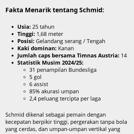
Fakta Menarik tentang Schmid:
Usia:
25 tahun
Tinggi:
1,68 meter
Posisi:
Gelandang serang / Tengah
Kaki dominan:
Kanan
Jumlah caps bersama Timnas Austria:
14
Statistik Musim 2024/25:
31 penampilan Bundesliga
5 gol
6 assist
85% akurasi umpan
2,4 peluang tercipta per laga
Schmid dikenal sebagai pemain dengan
kecepatan berpikir tinggi, pergerakan tanpa bola
yang cerdas, dan umpan-umpan vertikal yang