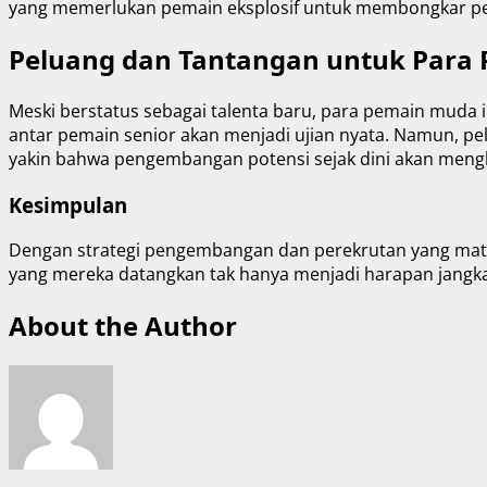
yang memerlukan pemain eksplosif untuk membongkar pe
Peluang dan Tantangan untuk Para
Meski berstatus sebagai talenta baru, para pemain muda 
antar pemain senior akan menjadi ujian nyata. Namun, pe
yakin bahwa pengembangan potensi sejak dini akan meng
Kesimpulan
Dengan strategi pengembangan dan perekrutan yang mata
yang mereka datangkan tak hanya menjadi harapan jangka 
About the Author