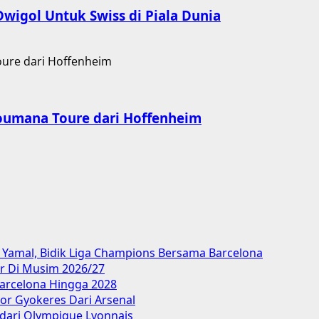
igol Untuk Swiss di Piala Dunia
oumana Toure dari Hoffenheim
 Yamal, Bidik Liga Champions Bersama Barcelona
ar Di Musim 2026/27
Barcelona Hingga 2028
tor Gyokeres Dari Arsenal
dari Olympique Lyonnais