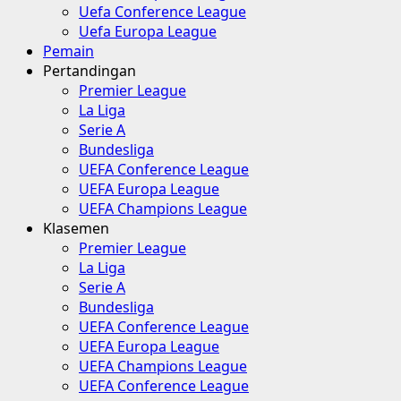
Uefa Conference League
Uefa Europa League
Pemain
Pertandingan
Premier League
La Liga
Serie A
Bundesliga
UEFA Conference League
UEFA Europa League
UEFA Champions League
Klasemen
Premier League
La Liga
Serie A
Bundesliga
UEFA Conference League
UEFA Europa League
UEFA Champions League
UEFA Conference League