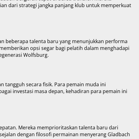
an dari strategi jangka panjang klub untuk memperkuat
an beberapa talenta baru yang menunjukkan performa
 memberikan opsi segar bagi pelatih dalam menghadapi
regenerasi Wolfsburg.
n tangguh secara fisik. Para pemain muda ini
ebagai investasi masa depan, kehadiran para pemain ini
patan. Mereka memprioritaskan talenta baru dari
 sejalan dengan filosofi permainan menyerang Gladbach