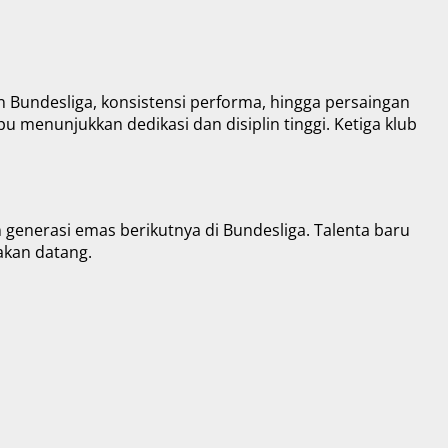
 Bundesliga, konsistensi performa, hingga persaingan
 menunjukkan dedikasi dan disiplin tinggi. Ketiga klub
enerasi emas berikutnya di Bundesliga. Talenta baru
akan datang.