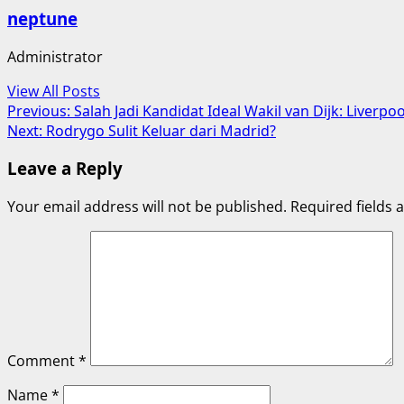
neptune
Administrator
View All Posts
Post
Previous:
Salah Jadi Kandidat Ideal Wakil van Dijk: Liver
Next:
Rodrygo Sulit Keluar dari Madrid?
navigation
Leave a Reply
Your email address will not be published.
Required fields
Comment
*
Name
*