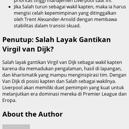
prioritas tinggi manajemen Liverpool saat ini.
Jika Salah turun sebagai wakil kapten, maka ia harus
mengisi celah kepemimpinan yang ditinggalkan
oleh Trent Alexander-Arnold dengan membawa
stabilitas dalam transisi skuad.
Penutup: Salah Layak Gantikan
Virgil van Dijk?
Salah layak gantikan Virgil van Dijk sebagai wakil kapten
karena dia memadukan pengalaman, hasil di lapangan,
dan kharismatik yang mampu menginspirasi tim. Dengan
Van Dijk di posisi kapten dan Salah sebagai wakilnya.
Liverpool akan memiliki duet pemimpin yang kuat untuk
melanjutkan era dominasi mereka di Premier League dan
Eropa.
About the Author