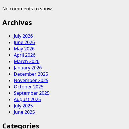
No comments to show.
Archives
July 2026
June 2026
May 2026
April 2026
March 2026
January 2026
December 2025
November 2025
October 2025
September 2025
August 2025
July 2025
June 2025
Categories