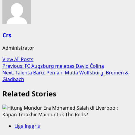
Crs
Administrator
View All Posts
Post
Previous:
FC Augsburg melepas David Čolina
Next:
Talenta Baru: Pemain Muda Wolfsburg, Bremen &
navigation
Gladbach
Related Stories
Liga Inggris