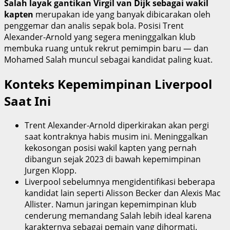
Salah layak gantikan Virgil van Dijk sebagai wakil
kapten
merupakan ide yang banyak dibicarakan oleh
penggemar dan analis sepak bola. Posisi Trent
Alexander-Arnold yang segera meninggalkan klub
membuka ruang untuk rekrut pemimpin baru — dan
Mohamed Salah muncul sebagai kandidat paling kuat.
Konteks Kepemimpinan Liverpool
Saat Ini
Trent Alexander-Arnold diperkirakan akan pergi
saat kontraknya habis musim ini. Meninggalkan
kekosongan posisi wakil kapten yang pernah
dibangun sejak 2023 di bawah kepemimpinan
Jurgen Klopp.
Liverpool sebelumnya mengidentifikasi beberapa
kandidat lain seperti Alisson Becker dan Alexis Mac
Allister. Namun jaringan kepemimpinan klub
cenderung memandang Salah lebih ideal karena
karakternya sebagai pemain yang dihormati.