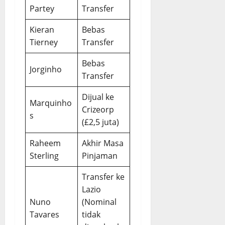
Partey
Transfer
Kieran
Bebas
Tierney
Transfer
Bebas
Jorginho
Transfer
Dijual ke
Marquinho
Crizeorp
s
(£2,5 juta)
Raheem
Akhir Masa
Sterling
Pinjaman
Transfer ke
Lazio
Nuno
(Nominal
Tavares
tidak