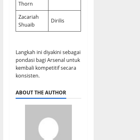
Thorn
Zacariah
Dirilis
Shuaib
Langkah ini diyakini sebagai
pondasi bagi Arsenal untuk
kembali kompetitif secara
konsisten.
ABOUT THE AUTHOR