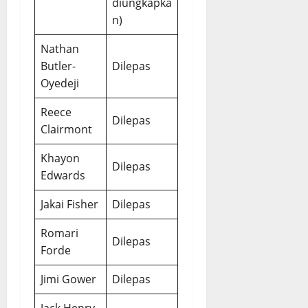
diungkapka
n)
Nathan
Butler-
Dilepas
Oyedeji
Reece
Dilepas
Clairmont
Khayon
Dilepas
Edwards
Jakai Fisher
Dilepas
Romari
Dilepas
Forde
Jimi Gower
Dilepas