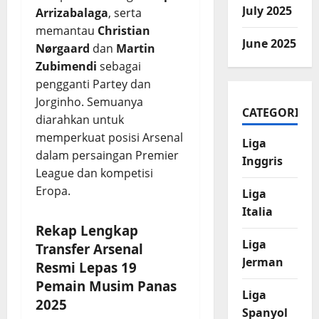
July 2025
Arrizabalaga
, serta
memantau
Christian
June 2025
Nørgaard
dan
Martin
Zubimendi
sebagai
pengganti Partey dan
Jorginho. Semuanya
CATEGORIES
diarahkan untuk
memperkuat posisi Arsenal
Liga
dalam persaingan Premier
Inggris
League dan kompetisi
Eropa.
Liga
Italia
Rekap Lengkap
Liga
Transfer Arsenal
Jerman
Resmi Lepas 19
Pemain Musim Panas
Liga
2025
Spanyol