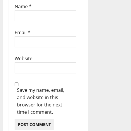
Name
*
Email
*
Website
Save my name, email,
and website in this
browser for the next
time I comment.