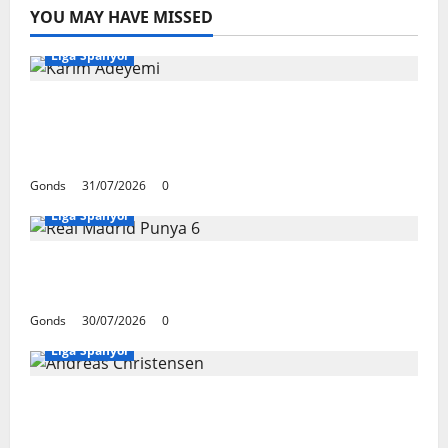
YOU MAY HAVE MISSED
Liga Spanyol
Karim Adeyemi Tidak Takut Bersaing
Dengan Lamine Yamal, Bidik Liga
Champions Bersama Barcelona
Gonds
31/07/2026
0
Liga Spanyol
Real Madrid Punya 6 Talenta Muda yang
Siap Bersinar Di Musim 2026/27
Gonds
30/07/2026
0
Liga Spanyol
Andreas Christensen Resmi Perpanjang
Kontrak Di Barcelona Hingga 2028