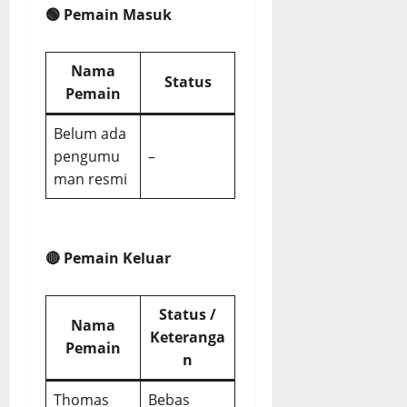
🟢
Pemain Masuk
Nama
Status
Pemain
Belum ada
pengumu
–
man resmi
🔴
Pemain Keluar
Status /
Nama
Keteranga
Pemain
n
Thomas
Bebas