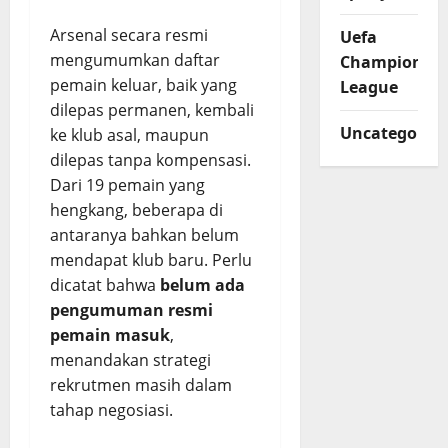
Arsenal secara resmi
Uefa
mengumumkan daftar
Champions
pemain keluar, baik yang
League
dilepas permanen, kembali
Uncategorize
ke klub asal, maupun
dilepas tanpa kompensasi.
Dari 19 pemain yang
hengkang, beberapa di
antaranya bahkan belum
mendapat klub baru. Perlu
dicatat bahwa
belum ada
pengumuman resmi
pemain masuk
,
menandakan strategi
rekrutmen masih dalam
tahap negosiasi.